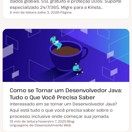
dados globais. SSL gratuito e proteção DDoS. Suporte
especializado 24/7/365. Migre para a Kinsta…
6 min de leitura
Julho 3, 2026
Página
Tempo de leitura
D
T
a
i
t
p
a
o
d
d
e
e
a
a
t
r
u
t
a
i
l
g
i
o
z
a
ç
ã
o
Como se Tornar um Desenvolvedor Java:
Tudo o Que Você Precisa Saber
Interessado em se tornar um Desenvolvedor Java?
Aqui está tudo o que você precisa saber sobre o
processo, inclusive onde começar sua jornada.
19 min de leitura
Fevereiro 7, 2025
Blog
Tempo de leitura
Linguagens de Desenvolvimento Web
D
T
T
a
i
ó