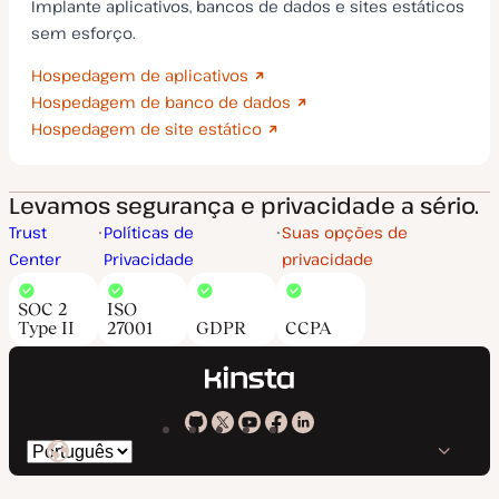
Implante aplicativos, bancos de dados e sites estáticos
sem esforço.
Hospedagem de aplicativos
Hospedagem de banco de dados
Hospedagem de site estático
Levamos segurança e privacidade a sério.
Trust
Políticas de
Suas opções de
Center
Privacidade
privacidade
SOC 2
ISO
Type II
27001
GDPR
CCPA
Kinsta
Kinsta
Kinsta
Kinsta
Kinsta
Trocar
em
no
no
no
no
o
GitHub
X
YouTube
Facebook
LinkedIn