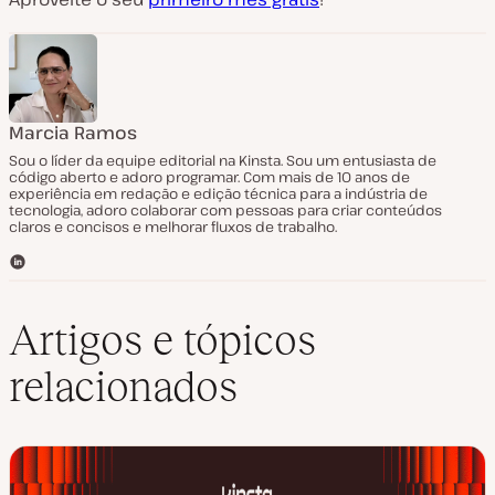
Marcia Ramos
Sou o líder da equipe editorial na Kinsta. Sou um entusiasta de
código aberto e adoro programar. Com mais de 10 anos de
experiência em redação e edição técnica para a indústria de
tecnologia, adoro colaborar com pessoas para criar conteúdos
claros e concisos e melhorar fluxos de trabalho.
L
i
n
k
Artigos e tópicos
e
d
relacionados
I
n