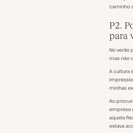
caminho at
P2. P
para 
No verão 
mas não q
A cultura
impressio
minhas ex
Ao procur
empresa q
aquela fle
estava ac