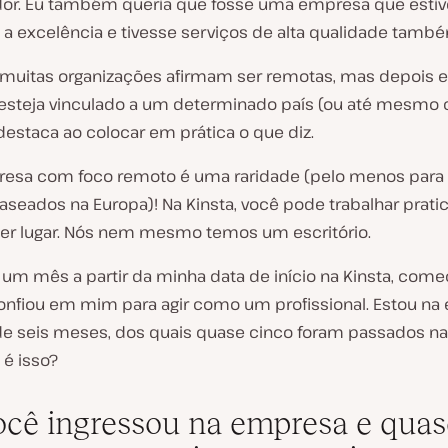
r. Eu também queria que fosse uma empresa que esti
a excelência e tivesse serviços de alta qualidade tamb
muitas organizações afirmam ser remotas, mas depois 
esteja vinculado a um determinado país (ou até mesmo c
destaca ao colocar em prática o que diz.
sa com foco remoto é uma raridade (pelo menos para 
baseados na Europa)! Na Kinsta, você pode trabalhar prat
er lugar. Nós nem mesmo temos um escritório.
um mês a partir da minha data de início na Kinsta, comece
confiou em mim para agir como um profissional. Estou n
de seis meses, dos quais quase cinco foram passados na
 é isso?
ocê ingressou na empresa e quas