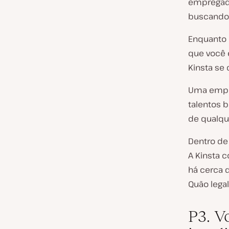
empregado
buscando 
Enquanto 
que você 
Kinsta se 
Uma empre
talentos 
de qualqu
Dentro de 
A Kinsta 
há cerca 
Quão legal
P3. V