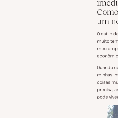
imedi
Como 
um n
O estilo d
muito temp
meu empre
econômic
Quando co
minhas in
coisas mu
precisa, 
pode vive