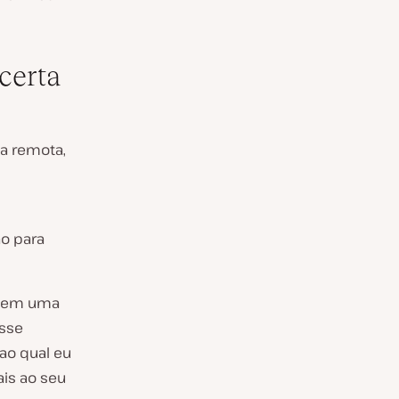
certa
a remota,
ão para
o em uma
esse
 ao qual eu
ais ao seu