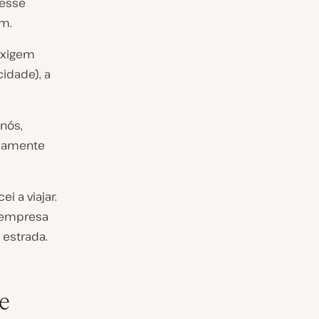
vesse
ém.
exigem
idade), a
nós,
icamente
i a viajar.
a empresa
 estrada.
e