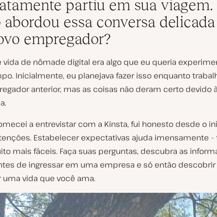
atamente partiu em sua viagem.
abordou essa conversa delicad
ovo empregador?
e vida de nômade digital era algo que eu queria experime
o. Inicialmente, eu planejava fazer isso enquanto trabal
gador anterior, mas as coisas não deram certo devido à
a.
mecei a entrevistar com a Kinsta, fui honesto desde o in
tenções. Estabelecer expectativas ajuda imensamente – 
ito mais fáceis. Faça suas perguntas, descubra as infor
antes de ingressar em uma empresa e só então descobrir
r uma vida que você ama.