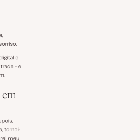
a,
orriso.
igital e
trada – e
ém.
o em
epois,
, tornei-
trei meu