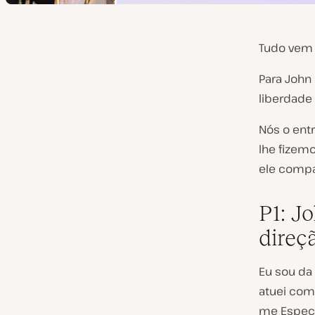
Tudo vem 
Para John 
liberdade 
Nós o ent
lhe fizem
ele compa
P1: J
direç
Eu sou da 
atuei com
me Especi