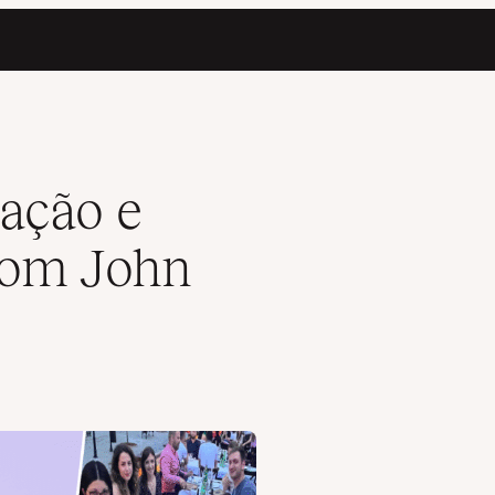
ell
ração e
com John