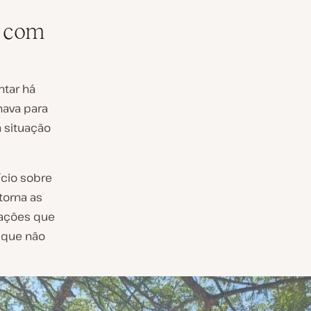
a com
ntar há
hava para
 situação
ício sobre
torna as
mações que
 que não