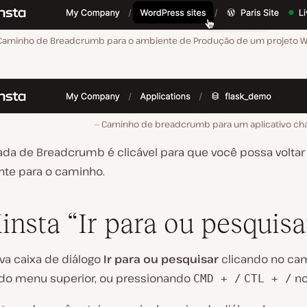
Caminho de Breadcrumb para o ambiente de Produção de um projeto 
Caminho de breadcrumb para um aplicativo ch
ada de Breadcrumb é clicável para que você possa voltar
te para o caminho.
nsta “Ir para ou pesquisa
ova caixa de diálogo
Ir para ou pesquisar
clicando no ca
do menu superior, ou pressionando
no
CMD + /
CTL + /