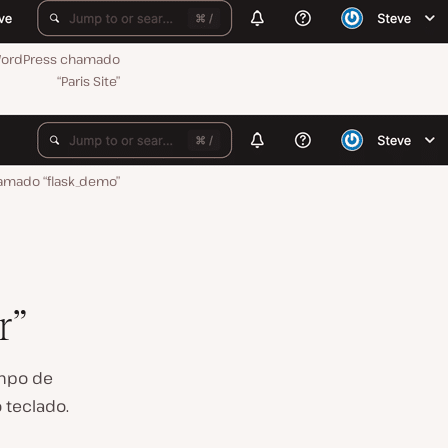
WordPress chamado
“Paris Site”
amado “flask_demo”
r”
mpo de
 teclado.