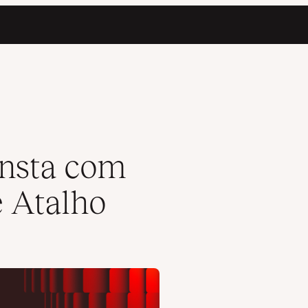
ursos de Atalho
nsta com
e Atalho