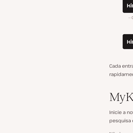
Cada entr
rapidamen
MyKi
Inicie a n
pesquisa 