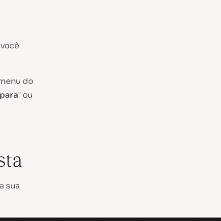
 você
 menu do
 para
” ou
sta
a sua