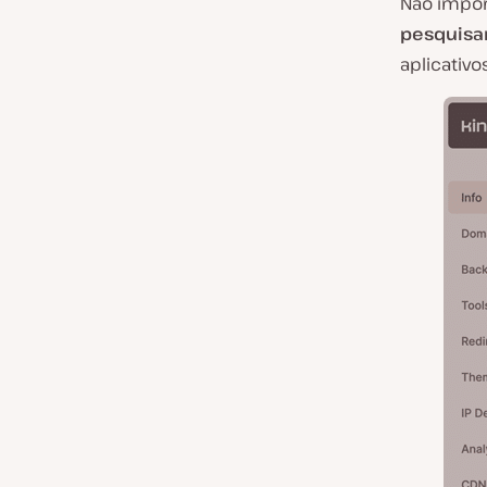
Não import
pesquisa
aplicativ