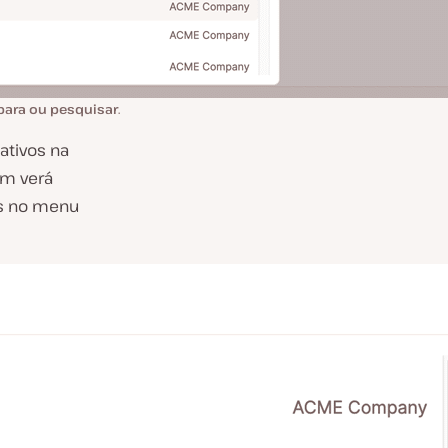
 para ou pesquisar
.
ativos na
ém verá
ss no menu