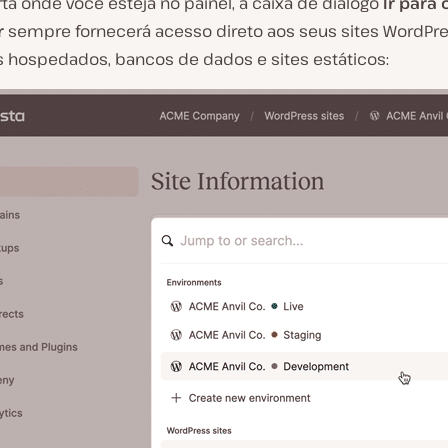
a onde você esteja no painel, a caixa de diálogo
Ir para 
r
sempre fornecerá acesso direto aos seus sites WordPre
os hospedados, bancos de dados e sites estáticos: