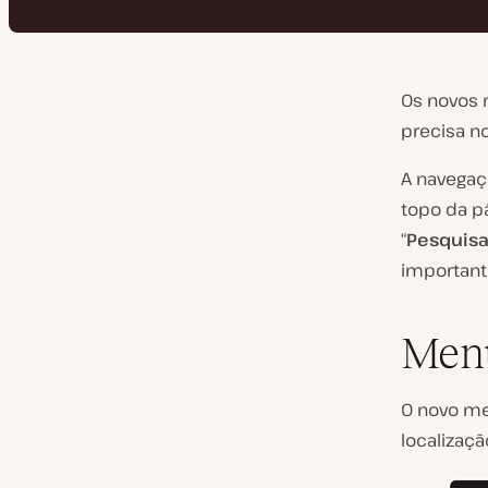
Os novos 
precisa n
A navegaç
topo da p
“
Pesquisa
important
Menu
O novo me
localizaçã