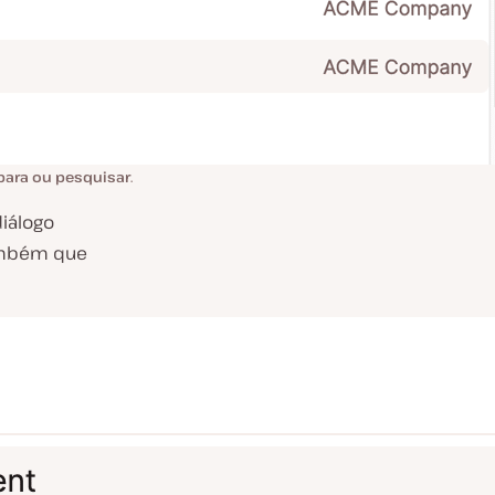
 para ou pesquisar
.
diálogo
também que