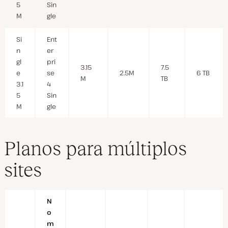
5
Sin
M
gle
Si
Ent
n
er
gl
pri
3.15
7.5
e
se
2.5M
6 TB
M
TB
3.1
4
5
Sin
M
gle
Planos para múltiplos
sites
N
o
m