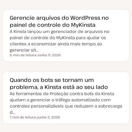
a
t
a
d
e
Gerencie arquivos do WordPress no
a
painel de controle do MyKinsta
t
u
A Kinsta lançou um gerenciador de arquivos no
a
l
painel de controle do MyKinsta para ajudar os
i
z
clientes a economizar ainda mais tempo ao
a
gerenciar sit…
ç
ã
6 min de leitura
Junho 11, 2026
Tempo de leitura
o
D
a
t
a
d
e
Quando os bots se tornam um
a
problema, a Kinsta está ao seu lado
t
u
As ferramentas de Proteção contra bots da Kinsta
a
l
ajudam a gerenciar o tráfego automatizado com
i
z
controles personalizáveis que reduzem a sobrecarga
a
d…
ç
ã
7 min de leitura
Junho 3, 2026
Tempo de leitura
o
D
a
t