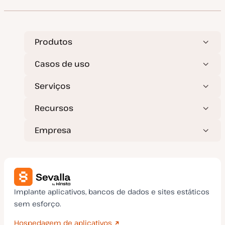
a
d
e
a
t
u
a
Produtos
l
i
z
Casos de uso
a
ç
ã
Serviços
o
Recursos
Empresa
Implante aplicativos, bancos de dados e sites estáticos
sem esforço.
Hospedagem de aplicativos