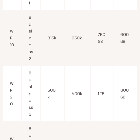
1
B
u
W
si
750
600
P
n
315k
250k
GB
GB
10
e
ss
2
B
u
W
si
P
500
800
n
400k
1 TB
2
k
GB
e
0
ss
3
B
u
W