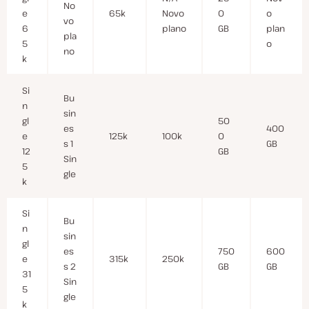
No
e
65k
Novo
0
o
vo
6
plano
GB
plan
pla
5
o
no
k
Si
Bu
n
sin
gl
50
es
400
e
125k
100k
0
s 1
GB
12
GB
Sin
5
gle
k
Si
Bu
n
sin
gl
es
750
600
e
315k
250k
s 2
GB
GB
31
Sin
5
gle
k