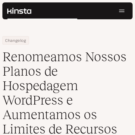
Nave
Kinsta®
Pesquisar
Plataforma
Soluções
Login
Testar gratuitamente
Home
Renomeamos Nossos Planos de Hospedagem WordPress e Aumen
Changelog
Preços
Recursos
Renomeamos Nossos
Contato
Planos de
Hospedagem
WordPress e
Aumentamos os
Limites de Recursos