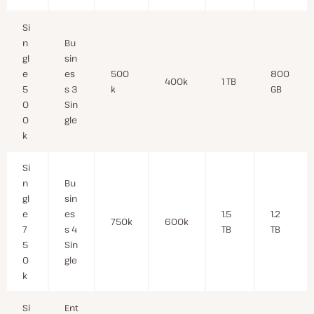
Si
n
Bu
gl
sin
e
es
500
800
400k
1 TB
5
s 3
k
GB
0
Sin
0
gle
k
Si
n
Bu
gl
sin
e
es
1.5
1.2
750k
600k
7
s 4
TB
TB
5
Sin
0
gle
k
Si
Ent