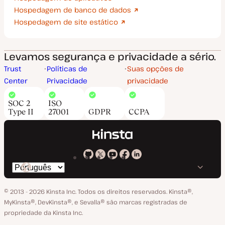
Hospedagem de banco de dados
Hospedagem de site estático
Levamos segurança e privacidade a sério.
Trust
Políticas de
Suas opções de
Center
Privacidade
privacidade
SOC 2
ISO
Type II
27001
GDPR
CCPA
Kinsta
Kinsta
Kinsta
Kinsta
Kinsta
Trocar
em
no
no
no
no
o
GitHub
X
YouTube
Facebook
LinkedIn
© 2013 - 2026 Kinsta Inc. Todos os direitos reservados.
Kinsta®‚
idioma
MyKinsta®‚ DevKinsta®‚ e Sevalla® são marcas registradas de
propriedade da Kinsta Inc.