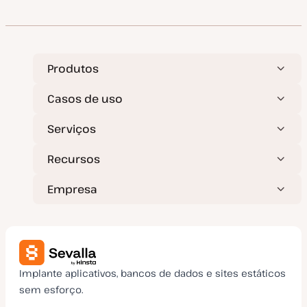
t
a
d
e
a
t
u
a
Produtos
l
i
z
Casos de uso
a
ç
ã
Serviços
o
Recursos
Empresa
Implante aplicativos, bancos de dados e sites estáticos
sem esforço.