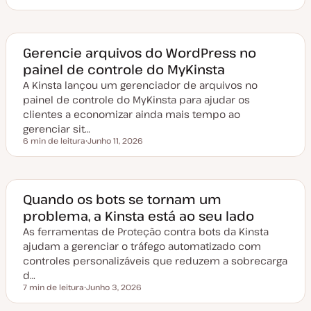
D
a
t
a
d
e
Gerencie arquivos do WordPress no
a
painel de controle do MyKinsta
t
u
A Kinsta lançou um gerenciador de arquivos no
a
l
painel de controle do MyKinsta para ajudar os
i
z
clientes a economizar ainda mais tempo ao
a
gerenciar sit…
ç
ã
6 min de leitura
Junho 11, 2026
Tempo de leitura
o
D
a
t
a
d
e
Quando os bots se tornam um
a
problema, a Kinsta está ao seu lado
t
u
As ferramentas de Proteção contra bots da Kinsta
a
l
ajudam a gerenciar o tráfego automatizado com
i
z
controles personalizáveis que reduzem a sobrecarga
a
d…
ç
ã
7 min de leitura
Junho 3, 2026
Tempo de leitura
o
D
a