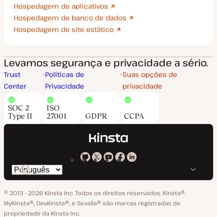
Hospedagem de aplicativos
Hospedagem de banco de dados
Hospedagem de site estático
Levamos segurança e privacidade a sério.
Trust
Políticas de
Suas opções de
Center
Privacidade
privacidade
SOC 2
ISO
Type II
27001
GDPR
CCPA
Kinsta
Kinsta
Kinsta
Kinsta
Kinsta
Trocar
em
no
no
no
no
o
GitHub
X
YouTube
Facebook
LinkedIn
© 2013 - 2026 Kinsta Inc. Todos os direitos reservados.
Kinsta®‚
idioma
MyKinsta®‚ DevKinsta®‚ e Sevalla® são marcas registradas de
propriedade da Kinsta Inc.