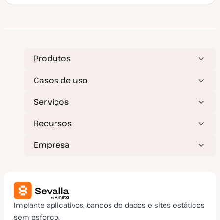
a
t
a
d
e
a
t
u
a
Produtos
l
i
z
Casos de uso
a
ç
ã
Serviços
o
Recursos
Empresa
Implante aplicativos, bancos de dados e sites estáticos
sem esforço.