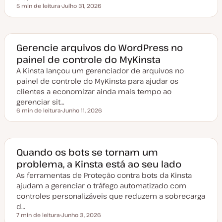
5 min de leitura
Julho 31, 2026
Tempo de leitura
D
a
t
a
d
e
Gerencie arquivos do WordPress no
a
painel de controle do MyKinsta
t
u
A Kinsta lançou um gerenciador de arquivos no
a
l
painel de controle do MyKinsta para ajudar os
i
z
clientes a economizar ainda mais tempo ao
a
gerenciar sit…
ç
ã
6 min de leitura
Junho 11, 2026
Tempo de leitura
o
D
a
t
a
d
e
Quando os bots se tornam um
a
problema, a Kinsta está ao seu lado
t
u
As ferramentas de Proteção contra bots da Kinsta
a
l
ajudam a gerenciar o tráfego automatizado com
i
z
controles personalizáveis que reduzem a sobrecarga
a
d…
ç
ã
7 min de leitura
Junho 3, 2026
Tempo de leitura
o
D