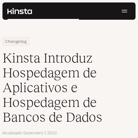
Nave
Kinsta®
Pesquisar
Plataforma
Soluções
Login
Testar gratuitamente
Home
Kinsta Introduz Hospedagem de Aplicativos e Hospedagem de 
Changelog
Preços
Recursos
Kinsta Introduz
Contato
Hospedagem de
Aplicativos e
Hospedagem de
Bancos de Dados
Atualizado
Dezembro 7, 2022