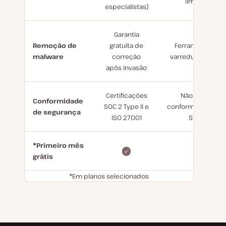
limitado
especialistas)
Garantia
Remoção de
gratuita de
Ferramenta de
malware
correção
varredura Monarx
após invasão
Certificações
Não possui
Conformidade
SOC 2 Type II e
conformidade co
de segurança
ISO 27001
SOC 2
*Primeiro mês
grátis
*Em planos selecionados