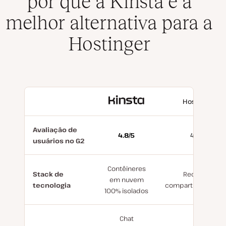
por que a Kinsta é a
melhor alternativa para a
Hostinger
With
Hostinger
Kinsta
Avaliação de
4.8/5
4.4/5
usuários no G2
Contêineres
Stack de
Recursos
em nuvem
tecnologia
compartilhados/V
100% isolados
Chat