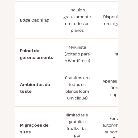
Incluído
gratuitamente
Disponível apena
Edge Caching
em todos os
em alguns planos
planos
MyKinsta
Painel de
(voltado para
hPanel
gerenciamento
o WordPress)
Gratuitos em
Apenas nos plano
Ambientes de
todos os
Business e
teste
planos (com
superiores
um clique)
Ilimitadas e
Ferramenta
gratuitas
Migrações de
automatizada co
(realizadas
sites
suporte humano
por