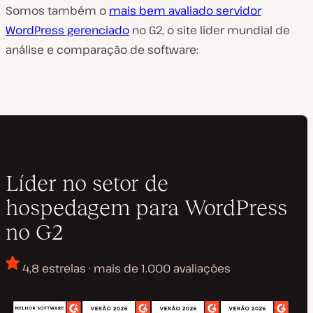
Somos também o
mais bem avaliado servidor
WordPress gerenciado
no G2, o site líder mundial de
análise e comparação de software:
Líder no setor de
hospedagem para WordPress
no G2
4,8 estrelas · mais de 1.000 avaliações