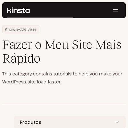
Nave
Kinsta®
Pesquisar
Plataforma
Home
Centro de Recursos
Fazer o Meu Site Mais Rápido
Knowledge Base
Soluções
Login
Testar gratuitamente
Preços
Fazer o Meu Site Mais
Recursos
Contato
Rápido
This category contains tutorials to help you make your
WordPress site load faster.
Produtos