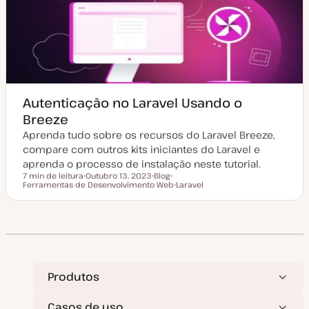
Autenticação no Laravel Usando o
Breeze
Aprenda tudo sobre os recursos do Laravel Breeze,
compare com outros kits iniciantes do Laravel e
aprenda o processo de instalação neste tutorial.
7 min de leitura
Outubro 13, 2023
Blog
Tempo de leitura
Ferramentas de Desenvolvimento Web
D
T
T
Laravel
a
i
ó
T
t
p
p
ó
a
o
i
p
d
d
c
i
e
e
o
c
a
a
o
t
r
u
t
a
i
l
g
Produtos
i
o
z
a
Casos de uso