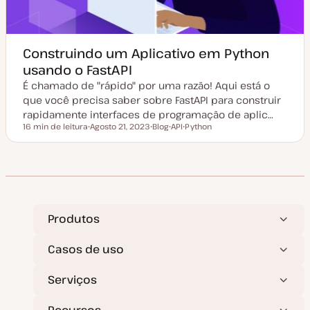
Construindo um Aplicativo em Python
usando o FastAPI
É chamado de "rápido" por uma razão! Aqui está o
que você precisa saber sobre FastAPI para construir
rapidamente interfaces de programação de aplic…
16 min de leitura
Agosto 21, 2023
Blog
API
Python
Tempo de leitura
D
T
T
T
a
i
ó
ó
t
p
p
p
a
o
i
i
d
d
c
c
e
e
o
o
a
a
t
r
u
t
a
i
Produtos
l
g
i
o
z
Casos de uso
a
ç
ã
Serviços
o