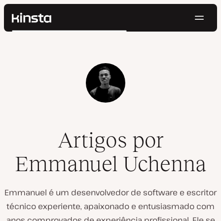
Nave
Kinsta®
Pesquisar
Plataforma
Soluções
Login
Testar gratuitamente
Preços
Recursos
Contato
Artigos por
Emmanuel Uchenna
Emmanuel é um desenvolvedor de software e escritor
técnico experiente, apaixonado e entusiasmado com
anos comprovados de experiência profissional. Ele se