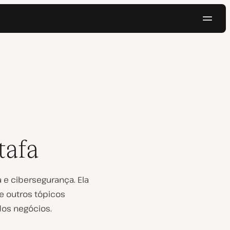
Nave
Testar gratuitamente
tafa
 e cibersegurança. Ela
e outros tópicos
dos negócios.