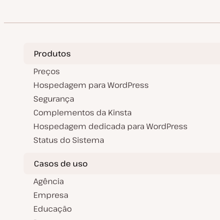
a
o
i
i
d
d
c
c
e
e
o
o
a
a
t
r
u
t
a
i
l
g
Produtos
i
o
z
a
Preços
ç
ã
Hospedagem para WordPress
o
Segurança
Complementos da Kinsta
Hospedagem dedicada para WordPress
Status do Sistema
Casos de uso
Agência
Empresa
Educação