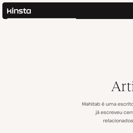
Kinsta®
Pesquisar
Plataforma
Soluções
Login
Preços
Recursos
Contato
Art
Mahitab é uma escrito
já escreveu cen
relacionados