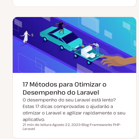
a
T
i
ó
t
ó
p
p
a
p
o
i
d
i
d
c
e
c
e
o
a
o
a
t
r
u
t
a
i
l
g
i
o
z
a
ç
ã
o
17 Métodos para Otimizar o
Desempenho do Laravel
O desempenho do seu Laravel está lento?
Estas 17 dicas comprovadas o ajudarão a
otimizar o Laravel e agilizar rapidamente o seu
aplicativo.
21 min de leitura
Agosto 22, 2023
Blog
Frameworks PHP
Tempo de leitura
Laravel
D
T
T
T
a
i
ó
ó
t
p
p
p