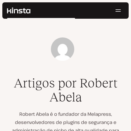
Nave
Kinsta®
Pesquisar
Plataforma
Soluções
Login
Testar gratuitamente
Preços
Recursos
Contato
Artigos por Robert
Abela
Robert Abela é o fundador da Melapress,
desenvolvedores de plugins de segurança e
administração de nicho de alta qualidade para