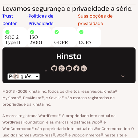
Levamos segurança e privacidade a sério.
Trust
Políticas de
Suas opções de
Center
Privacidade
privacidade
SOC 2
ISO
Type II
27001
GDPR
CCPA
Kinsta
Kinsta
Kinsta
Kinsta
Kinsta
Trocar
em
no
no
no
no
o
GitHub
X
YouTube
Facebook
LinkedIn
© 2013 - 2026 Kinsta Inc. Todos os direitos reservados.
Kinsta®‚
idioma
MyKinsta®‚ DevKinsta®‚ e Sevalla® são marcas registradas de
propriedade da Kinsta Inc.
A marca registrada WordPress® é propriedade intelectual da
WordPress Foundation, e as marcas registradas Woo® e
WooCommerce® são propriedade intelectual da WooCommerce, Inc. O
uso dos nomes WordPress®, Woo® e WooCommerce® neste site é