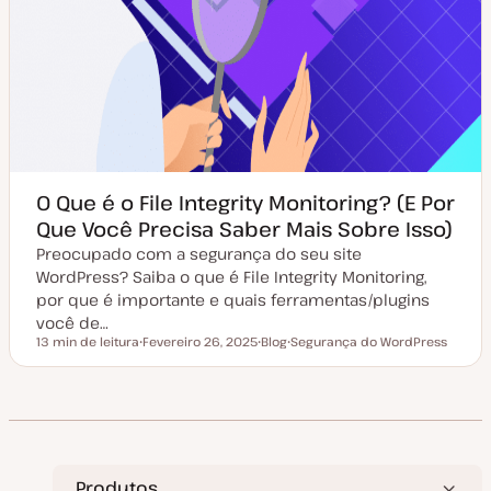
O Que é o File Integrity Monitoring? (E Por
Que Você Precisa Saber Mais Sobre Isso)
Preocupado com a segurança do seu site
WordPress? Saiba o que é File Integrity Monitoring,
por que é importante e quais ferramentas/plugins
você de…
13 min de leitura
Fevereiro 26, 2025
Blog
Segurança do WordPress
Tempo de leitura
D
T
T
a
i
ó
t
p
p
a
o
i
d
d
c
e
e
o
a
a
t
r
u
t
a
i
Produtos