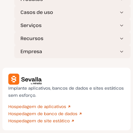
l
g
i
o
z
Casos de uso
a
ç
ã
Serviços
o
Recursos
Empresa
Implante aplicativos, bancos de dados e sites estáticos
sem esforço.
Hospedagem de aplicativos
Hospedagem de banco de dados
Hospedagem de site estático