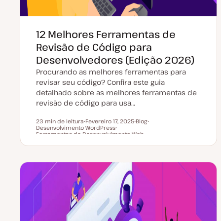
12 Melhores Ferramentas de
Revisão de Código para
Desenvolvedores (Edição 2026)
Procurando as melhores ferramentas para
revisar seu código? Confira este guia
detalhado sobre as melhores ferramentas de
revisão de código para usa…
23 min de leitura
Fevereiro 17, 2025
Blog
Desenvolvimento WordPress
D
T
T
Tempo de leitura
Ferramentas de Desenvolvimento Web
a
T
i
ó
t
ó
p
p
a
p
o
i
d
i
d
c
e
c
e
o
a
o
a
t
r
u
t
a
i
l
g
i
o
z
a
ç