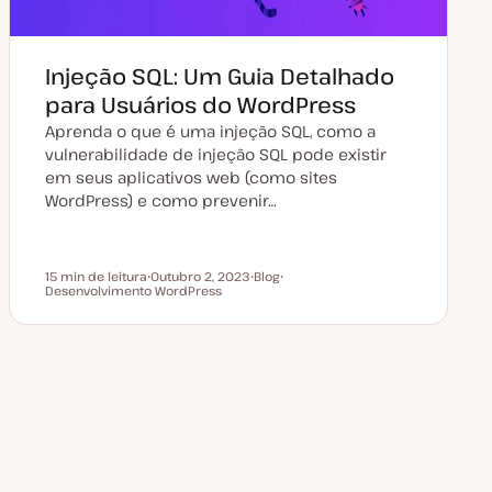
Injeção SQL: Um Guia Detalhado
para Usuários do WordPress
Aprenda o que é uma injeção SQL, como a
vulnerabilidade de injeção SQL pode existir
em seus aplicativos web (como sites
WordPress) e como prevenir…
15 min de leitura
Outubro 2, 2023
Blog
Tempo de leitura
Desenvolvimento WordPress
D
T
T
a
i
ó
t
p
p
a
o
i
d
d
c
e
e
o
a
a
t
r
u
t
a
i
l
g
i
o
z
a
ç