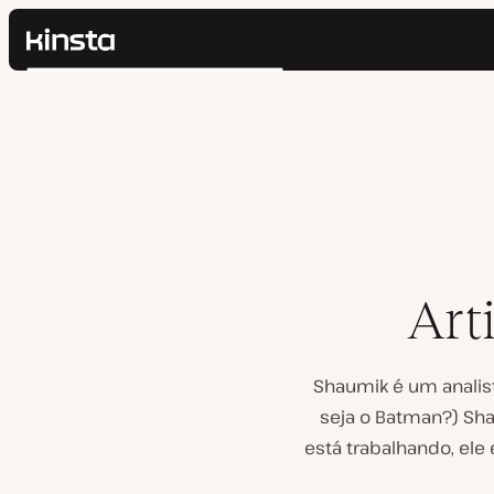
Kinsta®
Pesquisar
Plataforma
Soluções
Login
Preços
Recursos
Contato
Art
Shaumik é um analist
seja o Batman?) Sha
está trabalhando, el