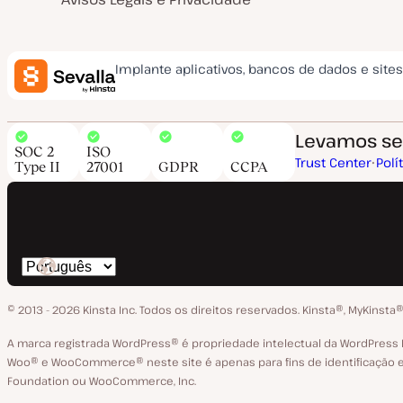
Implante aplicativos, bancos de dados e site
Levamos seg
SOC 2
ISO
Trust Center
Polí
Type II
27001
GDPR
CCPA
Trocar
o
© 2013 - 2026 Kinsta Inc. Todos os direitos reservados.
Kinsta®‚ MyKinsta®
idioma
A marca registrada WordPress® é propriedade intelectual da WordPres
Woo® e WooCommerce® neste site é apenas para fins de identificação e
Foundation ou WooCommerce, Inc.