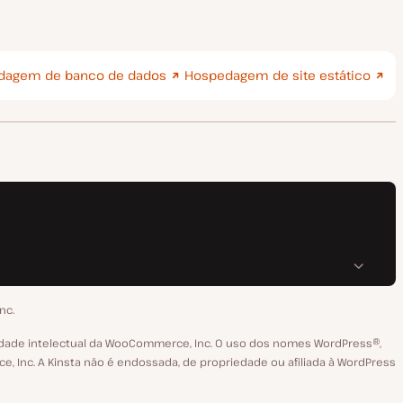
dagem de banco de dados
Hospedagem de site estático
nc.
dade intelectual da WooCommerce, Inc. O uso dos nomes WordPress®,
Inc. A Kinsta não é endossada, de propriedade ou afiliada à WordPress