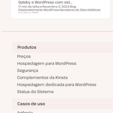
Gatsby e WordPress com est…
17 min de leitura
Novembro 3, 2023
Blog
Desenvolvimento WordPress
D
Geradores de Sites Estáticos
T
T
Tempo de leitura
Headless CMS
a
T
i
ó
T
t
ó
p
p
ó
a
p
o
i
p
d
i
d
c
i
e
c
e
o
c
a
o
a
o
t
r
u
t
a
i
l
g
i
o
Produtos
z
a
Preços
ç
ã
o
Hospedagem para WordPress
Segurança
Complementos da Kinsta
Hospedagem dedicada para WordPress
Status do Sistema
Casos de uso
Agência