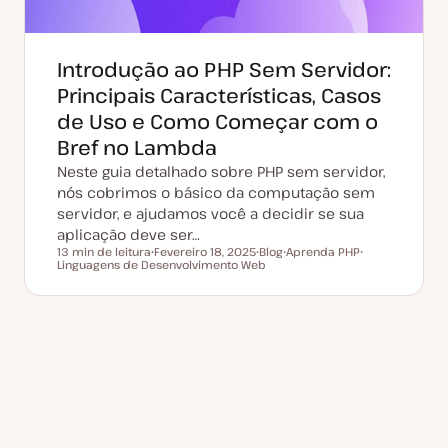
Introdução ao PHP Sem Servidor:
Principais Características, Casos
de Uso e Como Começar com o
Bref no Lambda
Neste guia detalhado sobre PHP sem servidor,
nós cobrimos o básico da computação sem
servidor, e ajudamos você a decidir se sua
aplicação deve ser…
13 min de leitura
Fevereiro 18, 2025
Blog
Aprenda PHP
Tempo de leitura
Linguagens de Desenvolvimento Web
D
T
T
T
a
i
ó
ó
t
p
p
p
a
o
i
i
d
d
c
c
e
e
o
o
a
a
t
r
u
t
a
i
l
g
i
o
z
a
ç