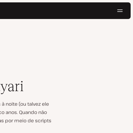
Nave
Testar gratuitamente
yari
 noite (ou talvez ele
nco anos. Quando não
s por meio de scripts