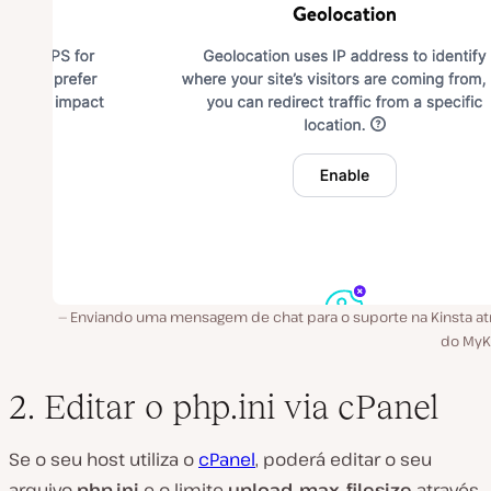
Enviando uma mensagem de chat para o suporte na Kinsta at
do MyKi
2. Editar o php.ini via cPanel
Se o seu host utiliza o
cPanel
, poderá editar o seu
arquivo
php.ini
e o limite
upload_max_filesize
através