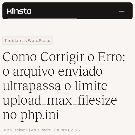
Nave
Kinsta®
Pesquisar
Plataforma
Soluções
Login
Testar gratuitamente
Home
Centro de Recursos
Blog
Como Corrigir o Erro: o arquivo enviado ultrapassa o limite uploa
Problemas WordPress
Preços
Recursos
Como Corrigir o Erro:
Contato
o arquivo enviado
ultrapassa o limite
upload_max_filesize
no php.ini
Autor
Brian Jackson
Atualizado
Outubro 1, 2025