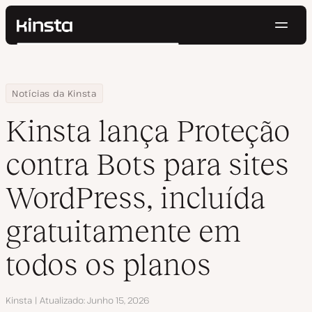
Nave
Kinsta®
Pesquisar
Plataforma
Soluções
Login
Testar gratuitamente
Home
Centro de Recursos
Blog
Kinsta lança Proteção contra Bots para sites WordPress, incluíd
Notícias da Kinsta
Preços
Recursos
Kinsta lança Proteção
Contato
contra Bots para sites
WordPress, incluída
gratuitamente em
todos os planos
Autor
Kinsta
Atualizado
Junho 15, 2026