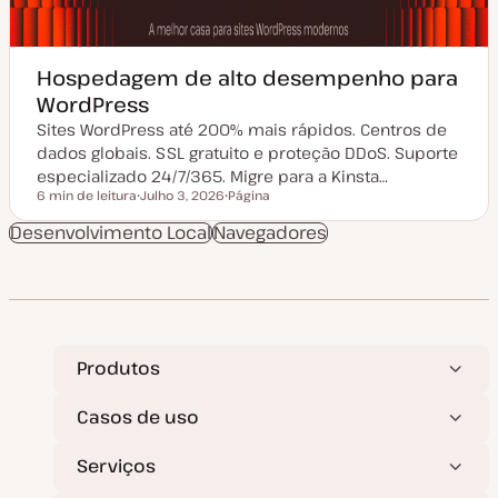
Hospedagem de alto desempenho para
WordPress
Sites WordPress até 200% mais rápidos. Centros de
dados globais. SSL gratuito e proteção DDoS. Suporte
especializado 24/7/365. Migre para a Kinsta…
6 min de leitura
Julho 3, 2026
Página
Tempo de leitura
D
T
a
i
Desenvolvimento Local
Navegadores
t
p
a
o
d
d
e
e
a
a
t
r
u
t
a
i
l
g
Produtos
i
o
z
a
ç
Casos de uso
ã
o
Serviços