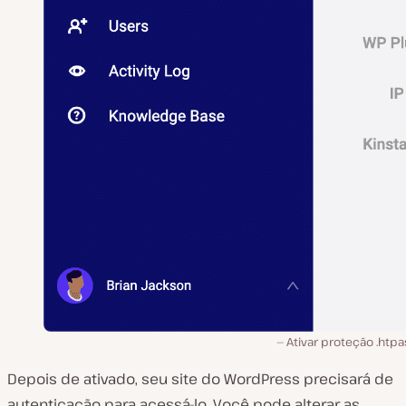
Ativar proteção .htp
Depois de ativado, seu site do WordPress precisará de
autenticação para acessá-lo. Você pode alterar as