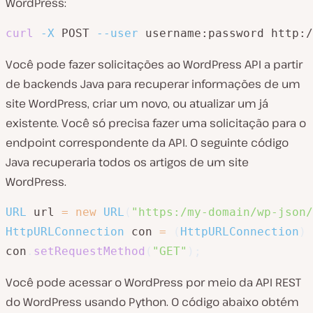
WordPress:
curl
-X
 POST 
--user
 username:password http:/
Você pode fazer solicitações ao WordPress API a partir
de backends Java para recuperar informações de um
site WordPress, criar um novo, ou atualizar um já
existente. Você só precisa fazer uma solicitação para o
endpoint correspondente da API. O seguinte código
Java recuperaria todos os artigos de um site
WordPress.
URL
 url 
=
new
URL
(
"https:/my-domain/wp-json/
HttpURLConnection
 con 
=
(
HttpURLConnection
)
 
con
.
setRequestMethod
(
"GET"
)
;
Você pode acessar o WordPress por meio da API REST
do WordPress usando Python. O código abaixo obtém