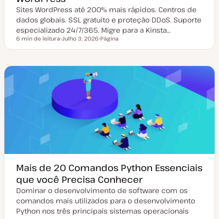
Sites WordPress até 200% mais rápidos. Centros de
dados globais. SSL gratuito e proteção DDoS. Suporte
especializado 24/7/365. Migre para a Kinsta…
6 min de leitura
Julho 3, 2026
Página
Tempo de leitura
D
T
a
i
t
p
a
o
d
d
e
e
a
a
t
r
u
t
a
i
l
g
i
o
z
a
ç
ã
o
Mais de 20 Comandos Python Essenciais
que você Precisa Conhecer
Dominar o desenvolvimento de software com os
comandos mais utilizados para o desenvolvimento
Python nos três principais sistemas operacionais