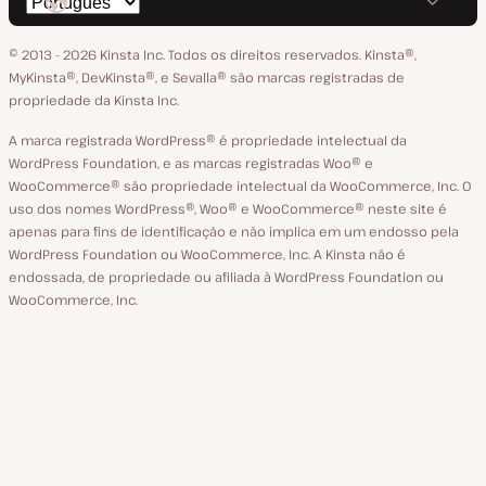
Trocar
em
no
no
no
no
o
GitHub
X
YouTube
Facebook
LinkedIn
© 2013 - 2026 Kinsta Inc. Todos os direitos reservados.
Kinsta®‚
idioma
MyKinsta®‚ DevKinsta®‚ e Sevalla® são marcas registradas de
propriedade da Kinsta Inc.
A marca registrada WordPress® é propriedade intelectual da
WordPress Foundation, e as marcas registradas Woo® e
WooCommerce® são propriedade intelectual da WooCommerce, Inc. O
uso dos nomes WordPress®, Woo® e WooCommerce® neste site é
apenas para fins de identificação e não implica em um endosso pela
WordPress Foundation ou WooCommerce, Inc. A Kinsta não é
endossada, de propriedade ou afiliada à WordPress Foundation ou
WooCommerce, Inc.