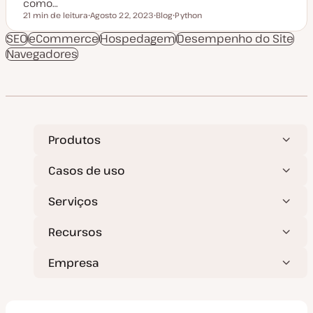
como…
21 min de leitura
Agosto 22, 2023
Blog
Python
Tempo de leitura
D
T
T
a
i
ó
SEO
eCommerce
Hospedagem
Desempenho do Site
t
p
p
Navegadores
a
o
i
d
d
c
e
e
o
a
a
t
r
u
t
a
i
l
g
i
o
z
Produtos
a
ç
ã
Casos de uso
o
Serviços
Recursos
Empresa