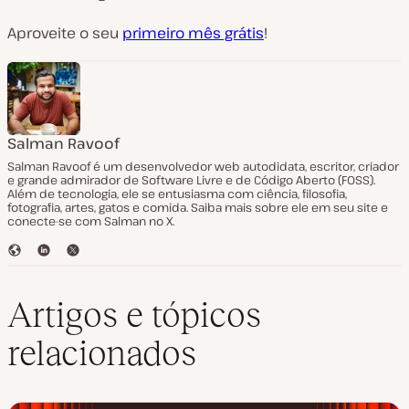
Aproveite o seu
primeiro mês grátis
!
Salman Ravoof
Salman Ravoof é um desenvolvedor web autodidata, escritor, criador
e grande admirador de Software Livre e de Código Aberto (FOSS).
Além de tecnologia, ele se entusiasma com ciência, filosofia,
fotografia, artes, gatos e comida. Saiba mais sobre ele em seu site e
conecte-se com Salman no X.
S
L
T
i
i
w
t
n
i
e
k
t
Artigos e tópicos
e
t
d
e
relacionados
I
r
n