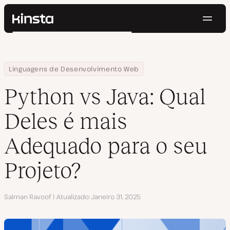
Nave
Kinsta®
Pesquisar
Plataforma
Soluções
Login
Testar gratuitamente
Home
Centro de Recursos
Blog
Python vs Java: Qual Deles é mais Adequado para o seu Projeto?
Linguagens de Desenvolvimento Web
Preços
Recursos
Python vs Java: Qual
Contato
Deles é mais
Adequado para o seu
Projeto?
Autor
Salman Ravoof
Atualizado
Janeiro 31, 2025