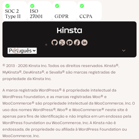
SOC 2
ISO
Type II
27001
GDPR
CCPA
Kinsta
Kinsta
Kinsta
Kinsta
Kinsta
Trocar
em
no
no
no
no
o
GitHub
X
YouTube
Facebook
LinkedIn
© 2013 - 2026 Kinsta Inc. Todos os direitos reservados.
Kinsta®‚
idioma
MyKinsta®‚ DevKinsta®‚ e Sevalla® são marcas registradas de
propriedade da Kinsta Inc.
A marca registrada WordPress® é propriedade intelectual da
WordPress Foundation, e as marcas registradas Woo® e
WooCommerce® são propriedade intelectual da WooCommerce, Inc. O
uso dos nomes WordPress®, Woo® e WooCommerce® neste site é
apenas para fins de identificação e não implica em um endosso pela
WordPress Foundation ou WooCommerce, Inc. A Kinsta não é
endossada, de propriedade ou afiliada à WordPress Foundation ou
WooCommerce, Inc.