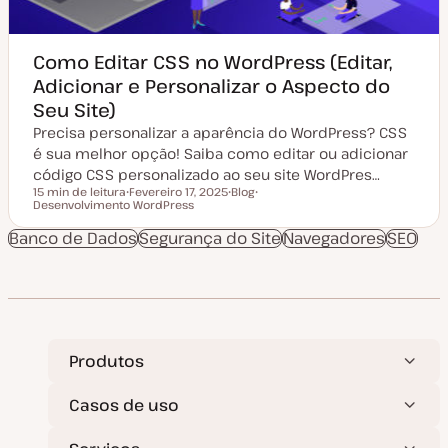
ã
o
Como Editar CSS no WordPress (Editar,
Adicionar e Personalizar o Aspecto do
Seu Site)
Precisa personalizar a aparência do WordPress? CSS
é sua melhor opção! Saiba como editar ou adicionar
código CSS personalizado ao seu site WordPres…
15 min de leitura
Fevereiro 17, 2025
Blog
Tempo de leitura
Desenvolvimento WordPress
D
T
T
a
i
ó
t
p
p
Banco de Dados
Segurança do Site
Navegadores
SEO
a
o
i
d
d
c
e
e
o
a
a
t
r
u
t
a
i
l
g
i
o
Produtos
z
a
ç
ã
Casos de uso
o