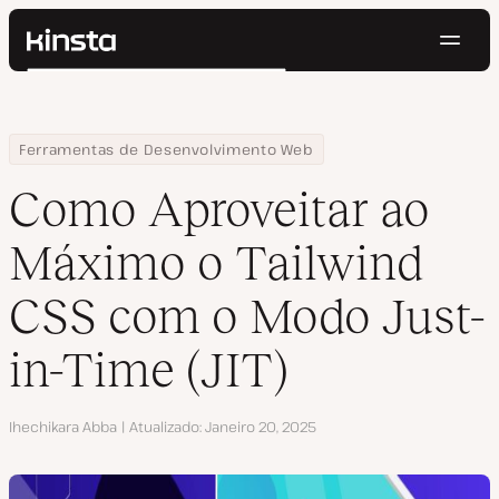
Nave
Kinsta®
Pesquisar
Plataforma
Soluções
Login
Testar gratuitamente
Home
Centro de Recursos
Blog
Como Aproveitar ao Máximo o Tailwind CSS com o Modo Just-in-Ti
Ferramentas de Desenvolvimento Web
Preços
Recursos
Como Aproveitar ao
Contato
Máximo o Tailwind
CSS com o Modo Just-
in-Time (JIT)
Autor
Ihechikara Abba
Atualizado
Janeiro 20, 2025