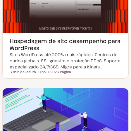
Hospedagem de alto desempenho para
WordPress
Sites WordPress até 200% mais rápidos. Centros de
dados globais. SSL gratuito e proteção DDoS. Suporte
especializado 24/7/365. Migre para a Kinsta…
6 min de leitura
Julho 3, 2026
Página
Tempo de leitura
D
T
a
i
t
p
a
o
d
d
e
e
a
a
t
r
u
t
a
i
l
g
i
o
z
a
ç