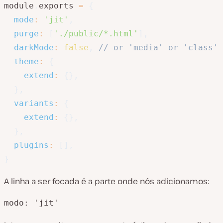
module
.
exports 
=
{
mode
:
'jit'
,
purge
:
[
'./public/*.html'
]
,
darkMode
:
false
,
// or 'media' or 'class'
theme
:
{
extend
:
{
}
,
}
,
variants
:
{
extend
:
{
}
,
}
,
plugins
:
[
]
,
}
A linha a ser focada é a parte onde nós adicionamos: