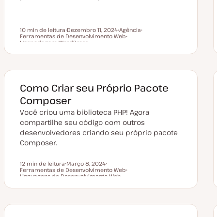
10 min de leitura
Dezembro 11, 2024
Agência
Ferramentas de Desenvolvimento Web
D
T
T
Tempo de leitura
Hospedagem WordPress
a
ó
T
ó
t
p
ó
p
a
i
p
i
d
c
i
c
e
o
c
o
a
o
t
Como Criar seu Próprio Pacote
u
a
Composer
l
i
Você criou uma biblioteca PHP! Agora
z
a
compartilhe seu código com outros
ç
ã
desenvolvedores criando seu próprio pacote
o
Composer.
12 min de leitura
Março 8, 2024
Ferramentas de Desenvolvimento Web
D
T
Tempo de leitura
Linguagens de Desenvolvimento Web
a
ó
T
t
p
ó
a
i
p
d
c
i
e
o
c
a
o
t