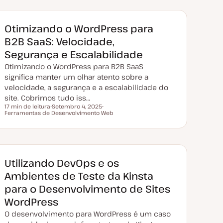
Otimizando o WordPress para
B2B SaaS: Velocidade,
Segurança e Escalabilidade
Otimizando o WordPress para B2B SaaS
significa manter um olhar atento sobre a
velocidade, a segurança e a escalabilidade do
site. Cobrimos tudo iss…
17 min de leitura
Setembro 4, 2025
Tempo de leitura
Ferramentas de Desenvolvimento Web
D
T
a
ó
t
p
a
i
d
c
e
o
a
t
Utilizando DevOps e os
u
a
Ambientes de Teste da Kinsta
l
i
para o Desenvolvimento de Sites
z
a
WordPress
ç
ã
O desenvolvimento para WordPress é um caso
o