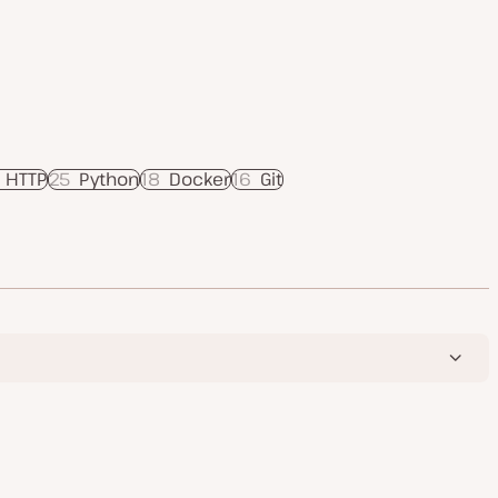
s HTTP
25
Python
18
Docker
16
Git