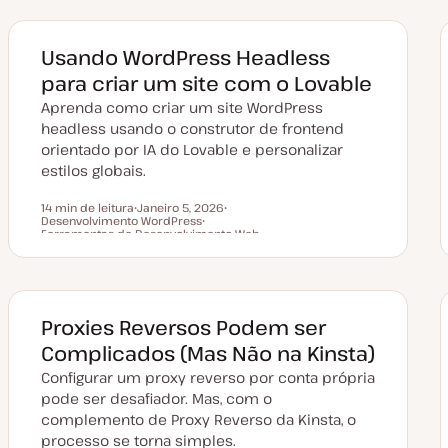
Usando WordPress Headless
para criar um site com o Lovable
Aprenda como criar um site WordPress
headless usando o construtor de frontend
orientado por IA do Lovable e personalizar
estilos globais.
14 min de leitura
Janeiro 5, 2026
Desenvolvimento WordPress
D
T
Tempo de leitura
Ferramentas de Desenvolvimento Web
a
T
ó
t
ó
p
a
p
i
d
i
c
e
c
o
a
o
t
Proxies Reversos Podem ser
u
a
Complicados (Mas Não na Kinsta)
l
i
Configurar um proxy reverso por conta própria
z
a
pode ser desafiador. Mas, com o
ç
ã
complemento de Proxy Reverso da Kinsta, o
o
processo se torna simples.