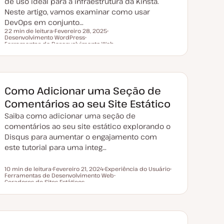
de uso ideal para a infraestrutura da Kinsta.
Neste artigo, vamos examinar como usar
DevOps em conjunto…
22 min de leitura
Fevereiro 28, 2025
Desenvolvimento WordPress
D
T
Tempo de leitura
Ferramentas de Desenvolvimento Web
a
T
ó
t
ó
p
a
p
i
d
i
c
e
c
o
a
o
t
Como Adicionar uma Seção de
u
a
Comentários ao seu Site Estático
l
i
Saiba como adicionar uma seção de
z
a
comentários ao seu site estático explorando o
ç
ã
Disqus para aumentar o engajamento com
o
este tutorial para uma integ…
10 min de leitura
Fevereiro 21, 2024
Experiência do Usuário
Ferramentas de Desenvolvimento Web
D
T
T
Tempo de leitura
Geradores de Sites Estáticos
a
ó
T
ó
t
p
ó
p
a
i
p
i
d
c
i
c
e
o
c
o
a
o
t