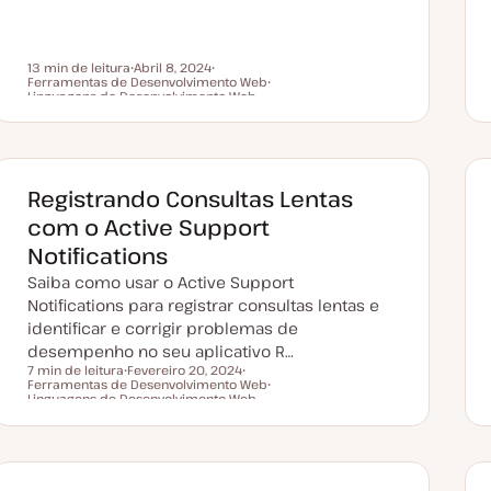
13 min de leitura
Abril 8, 2024
Ferramentas de Desenvolvimento Web
D
T
Tempo de leitura
Linguagens de Desenvolvimento Web
a
ó
T
t
p
ó
a
i
p
d
c
i
e
o
c
a
o
t
Registrando Consultas Lentas
u
a
com o Active Support
l
i
Notifications
z
a
Saiba como usar o Active Support
ç
ã
Notifications para registrar consultas lentas e
o
identificar e corrigir problemas de
desempenho no seu aplicativo R…
7 min de leitura
Fevereiro 20, 2024
Ferramentas de Desenvolvimento Web
D
T
Tempo de leitura
Linguagens de Desenvolvimento Web
a
ó
T
t
p
ó
a
i
p
d
c
i
e
o
c
a
o
t