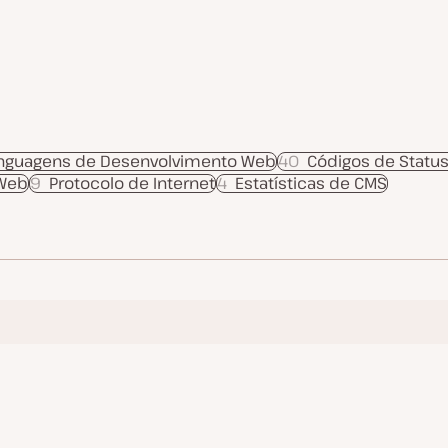
inguagens de Desenvolvimento Web
40
Códigos de Statu
 Web
9
Protocolo de Internet
4
Estatísticas de CMS