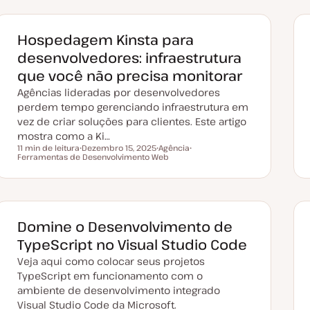
Hospedagem Kinsta para
desenvolvedores: infraestrutura
que você não precisa monitorar
Agências lideradas por desenvolvedores
perdem tempo gerenciando infraestrutura em
vez de criar soluções para clientes. Este artigo
mostra como a Ki…
11 min de leitura
Dezembro 15, 2025
Agência
Tempo de leitura
Ferramentas de Desenvolvimento Web
D
T
T
a
ó
ó
t
p
p
a
i
i
d
c
c
e
o
o
a
t
Domine o Desenvolvimento de
u
a
TypeScript no Visual Studio Code
l
i
Veja aqui como colocar seus projetos
z
a
TypeScript em funcionamento com o
ç
ambiente de desenvolvimento integrado
ã
o
Visual Studio Code da Microsoft.