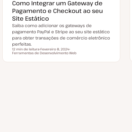
Como Integrar um Gateway de
u
a
Pagamento e Checkout ao seu
l
i
Site Estático
z
a
Saiba como adicionar os gateways de
ç
ã
pagamento PayPal e Stripe ao seu site estático
o
para obter transações de comércio eletrônico
perfeitas.
12 min de leitura
Fevereiro 8, 2024
Tempo de leitura
Ferramentas de Desenvolvimento Web
D
T
a
ó
t
p
a
i
d
c
e
o
a
Paginação
t
u
a
dos
l
i
z
a
conteúdos
ç
ã
o