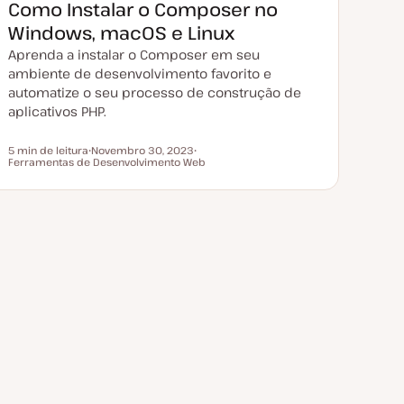
Como Instalar o Composer no
u
a
Windows, macOS e Linux
l
i
Aprenda a instalar o Composer em seu
z
a
ambiente de desenvolvimento favorito e
ç
ã
automatize o seu processo de construção de
o
aplicativos PHP.
5 min de leitura
Novembro 30, 2023
Tempo de leitura
Ferramentas de Desenvolvimento Web
D
T
a
ó
t
p
a
i
d
c
e
o
a
t
u
a
l
i
z
a
ç
ã
o