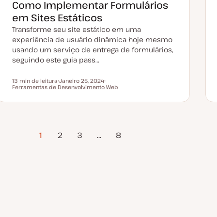
Como Implementar Formulários
u
a
em Sites Estáticos
l
i
Transforme seu site estático em uma
z
a
experiência de usuário dinâmica hoje mesmo
ç
ã
usando um serviço de entrega de formulários,
o
seguindo este guia pass…
13 min de leitura
Janeiro 25, 2024
Tempo de leitura
Ferramentas de Desenvolvimento Web
D
T
a
ó
t
p
a
i
d
c
e
o
a
Próxima
t
1
2
3
…
8
u
Página
a
l
i
z
a
ç
ã
o