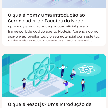
ã
o
O que é npm? Uma Introdução ao
Gerenciador de Pacotes do Node
npm é o gerenciador de pacotes oficial para o
framework de código aberto Node.js. Aprenda como
usá-lo e aproveitar todo o seu potencial com este tu…
14 min de leitura
Outubro 1, 2025
Blog
Frameworks JavaScript
Tempo de leitura
D
T
T
a
i
ó
t
p
p
a
o
i
d
d
c
e
e
o
a
a
t
r
u
t
a
i
l
g
i
o
z
a
ç
ã
o
O que é React.js? Uma Introdução da