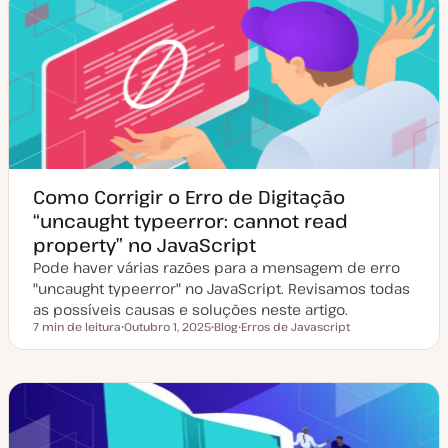
e
e
o
a
a
t
r
u
t
a
i
l
g
i
o
z
a
ç
ã
o
Como Corrigir o Erro de Digitação
“uncaught typeerror: cannot read
property” no JavaScript
Pode haver várias razões para a mensagem de erro
"uncaught typeerror" no JavaScript. Revisamos todas
as possíveis causas e soluções neste artigo.
7 min de leitura
Outubro 1, 2025
Blog
Erros de Javascript
Tempo de leitura
D
T
T
a
i
ó
t
p
p
a
o
i
d
d
c
e
e
o
a
a
t
r
u
t