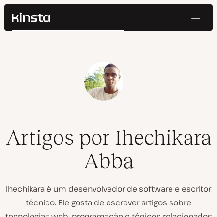
Nave
Kinsta®
Pesquisar
Plataforma
Soluções
Login
Testar gratuitamente
Preços
Recursos
Contato
Artigos por Ihechikara
Abba
Ihechikara é um desenvolvedor de software e escritor
técnico. Ele gosta de escrever artigos sobre
tecnologias web, programação e tópicos relacionados