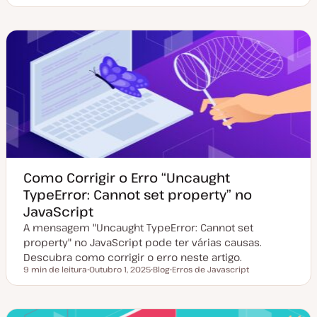
a
i
ó
t
p
p
a
o
i
d
d
c
e
e
o
a
a
t
r
u
t
a
i
l
g
i
o
z
a
ç
ã
o
Como Corrigir o Erro “Uncaught
TypeError: Cannot set property” no
JavaScript
A mensagem "Uncaught TypeError: Cannot set
property" no JavaScript pode ter várias causas.
Descubra como corrigir o erro neste artigo.
9 min de leitura
Outubro 1, 2025
Blog
Erros de Javascript
Tempo de leitura
D
T
T
a
i
ó
t
p
p
a
o
i
d
d
c