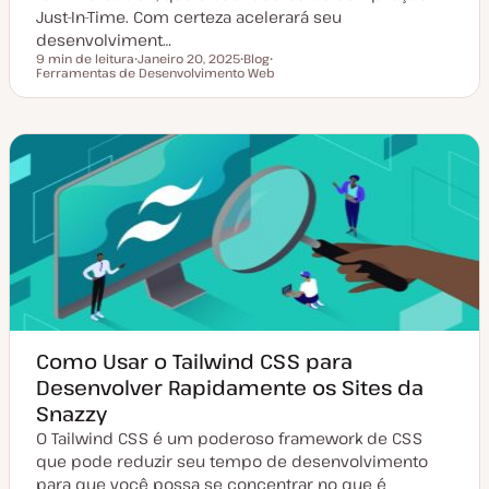
Just-In-Time. Com certeza acelerará seu
desenvolviment…
9 min de leitura
Janeiro 20, 2025
Blog
Tempo de leitura
Ferramentas de Desenvolvimento Web
D
T
T
a
i
ó
t
p
p
a
o
i
d
d
c
e
e
o
a
a
t
r
u
t
a
i
l
g
i
o
z
a
ç
ã
o
Como Usar o Tailwind CSS para
Desenvolver Rapidamente os Sites da
Snazzy
O Tailwind CSS é um poderoso framework de CSS
que pode reduzir seu tempo de desenvolvimento
para que você possa se concentrar no que é