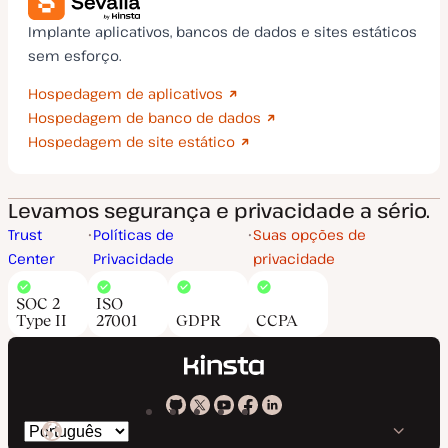
Implante aplicativos, bancos de dados e sites estáticos
sem esforço.
Hospedagem de aplicativos
Hospedagem de banco de dados
Hospedagem de site estático
Levamos segurança e privacidade a sério.
Trust
Políticas de
Suas opções de
Center
Privacidade
privacidade
SOC 2
ISO
Type II
27001
GDPR
CCPA
Kinsta
Kinsta
Kinsta
Kinsta
Kinsta
Trocar
em
no
no
no
no