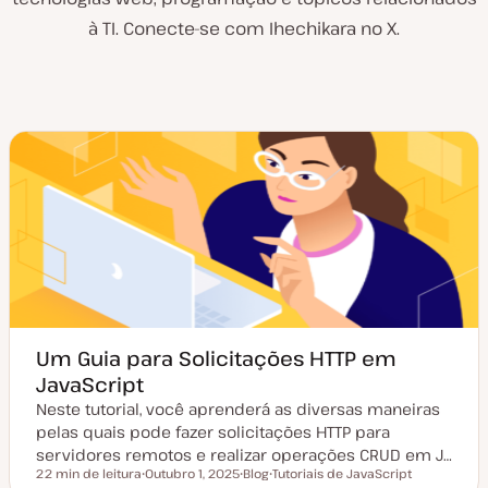
à TI. Conecte-se com Ihechikara no X.
Um Guia para Solicitações HTTP em
JavaScript
Neste tutorial, você aprenderá as diversas maneiras
pelas quais pode fazer solicitações HTTP para
servidores remotos e realizar operações CRUD em J…
22 min de leitura
Outubro 1, 2025
Blog
Tutoriais de JavaScript
Tempo de leitura
D
T
T