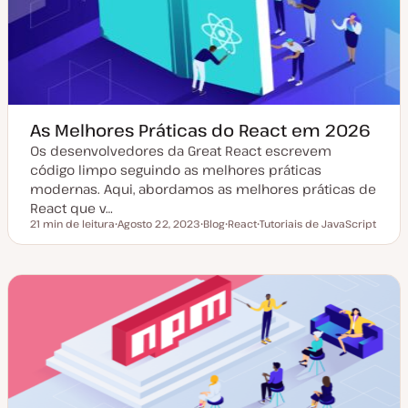
a
i
l
g
i
o
z
a
ç
ã
o
As Melhores Práticas do React em 2026
Os desenvolvedores da Great React escrevem
código limpo seguindo as melhores práticas
modernas. Aqui, abordamos as melhores práticas de
React que v…
21 min de leitura
Agosto 22, 2023
Blog
React
Tutoriais de JavaScript
Tempo de leitura
D
T
T
T
a
i
ó
ó
t
p
p
p
a
o
i
i
d
d
c
c
e
e
o
o
a
a
t
r
u
t
a
i
l
g
i
o
z
a
ç