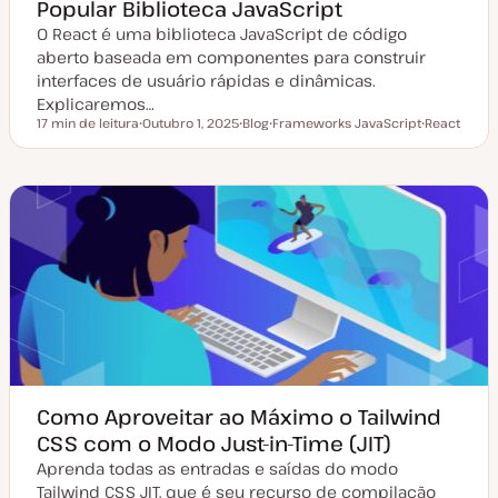
Popular Biblioteca JavaScript
O React é uma biblioteca JavaScript de código
aberto baseada em componentes para construir
interfaces de usuário rápidas e dinâmicas.
Explicaremos…
17 min de leitura
Outubro 1, 2025
Blog
Frameworks JavaScript
React
Tempo de leitura
D
T
T
T
a
i
ó
ó
t
p
p
p
a
o
i
i
d
d
c
c
e
e
o
o
a
a
t
r
u
t
a
i
l
g
i
o
z
a
ç
ã
o
Como Aproveitar ao Máximo o Tailwind
CSS com o Modo Just-in-Time (JIT)
Aprenda todas as entradas e saídas do modo
Tailwind CSS JIT, que é seu recurso de compilação