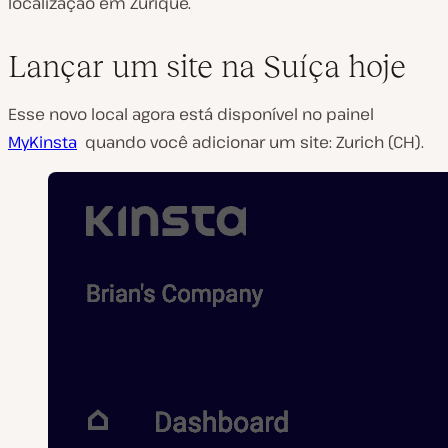
localização em Zurique.
Lançar um site na Suíça hoje
Esse novo local agora está disponível no painel
MyKinsta
quando você adicionar um site: Zurich (CH).