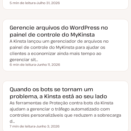
5 min de leitura
Julho 31, 2026
Tempo de leitura
D
a
t
a
d
e
Gerencie arquivos do WordPress no
a
painel de controle do MyKinsta
t
u
A Kinsta lançou um gerenciador de arquivos no
a
l
painel de controle do MyKinsta para ajudar os
i
z
clientes a economizar ainda mais tempo ao
a
gerenciar sit…
ç
ã
6 min de leitura
Junho 11, 2026
Tempo de leitura
o
D
a
t
a
d
e
Quando os bots se tornam um
a
problema, a Kinsta está ao seu lado
t
u
As ferramentas de Proteção contra bots da Kinsta
a
l
ajudam a gerenciar o tráfego automatizado com
i
z
controles personalizáveis que reduzem a sobrecarga
a
d…
ç
ã
7 min de leitura
Junho 3, 2026
Tempo de leitura
o
D