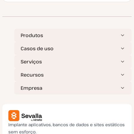
a
t
a
d
e
a
t
u
a
Produtos
l
i
z
Casos de uso
a
ç
ã
Serviços
o
Recursos
Empresa
Implante aplicativos, bancos de dados e sites estáticos
sem esforço.