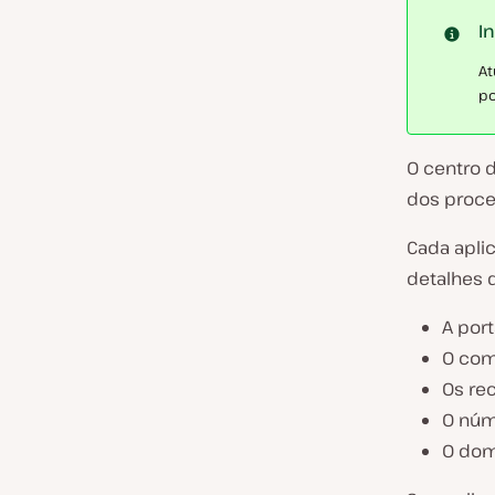
I
At
po
O centro 
dos proce
Cada apli
detalhes 
A port
O com
Os re
O núm
O domí