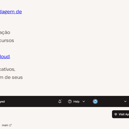
dagem de
tação
ecursos
loud
.
ativos,
um de seus