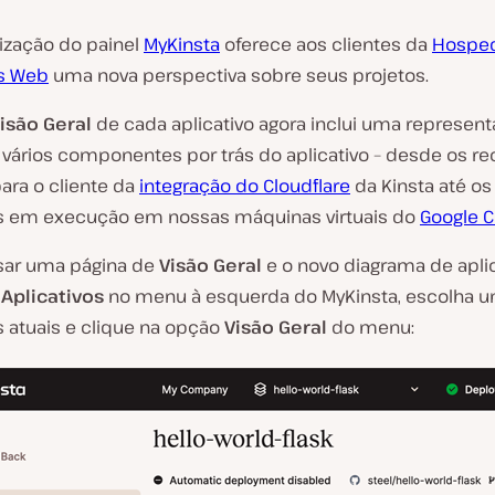
ização do painel
MyKinsta
oferece aos clientes da
Hospe
os Web
uma nova perspectiva sobre seus projetos.
isão Geral
de cada aplicativo agora inclui uma represen
s vários componentes por trás do aplicativo – desde os r
ara o cliente da
integração do Cloudflare
da Kinsta até os
 em execução em nossas máquinas virtuais do
Google C
sar uma página de
Visão Geral
e o novo diagrama de aplic
e
Aplicativos
no menu à esquerda do MyKinsta, escolha 
s atuais e clique na opção
Visão Geral
do menu: