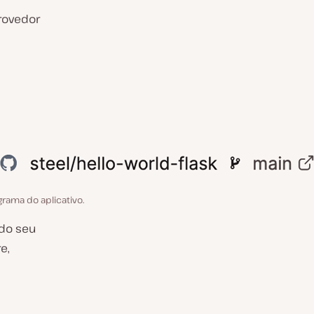
provedor
grama do aplicativo.
 do seu
e,