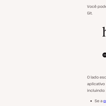
Você pode
Git.
O lado es
aplicativo
incluindo:
Se a
p