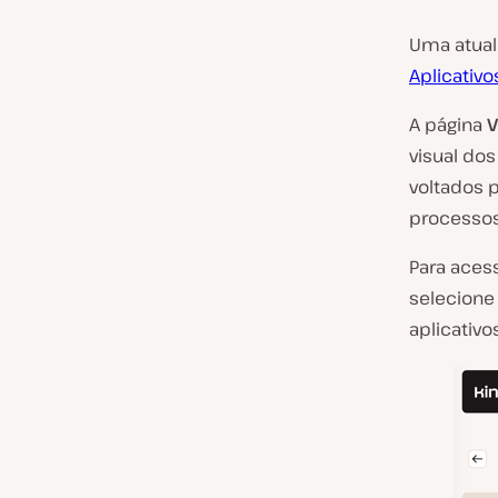
Uma atual
Aplicativ
A página
V
visual do
voltados p
processos
Para aces
selecion
aplicativo