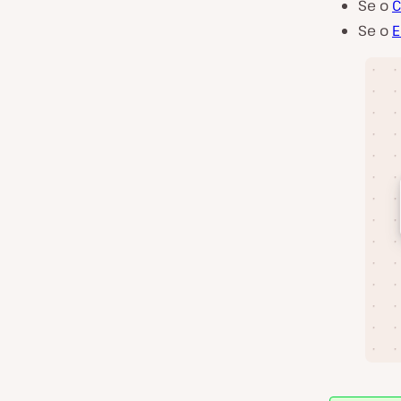
Se o
C
Se o
E