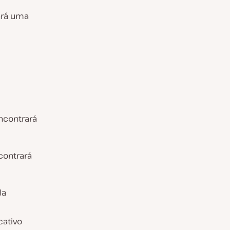
ará uma
ncontrará
contrará
da
cativo