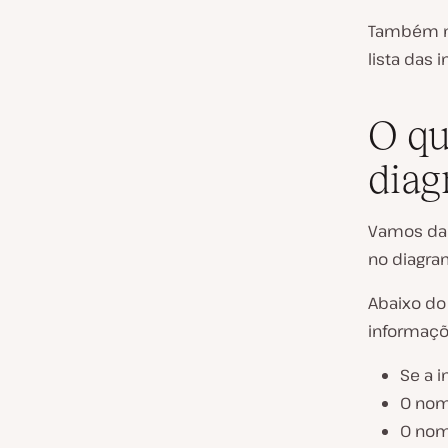
Também n
lista das 
O qu
diag
Vamos dar
no diagra
Abaixo do 
informaçõ
Se a 
O nom
O nom