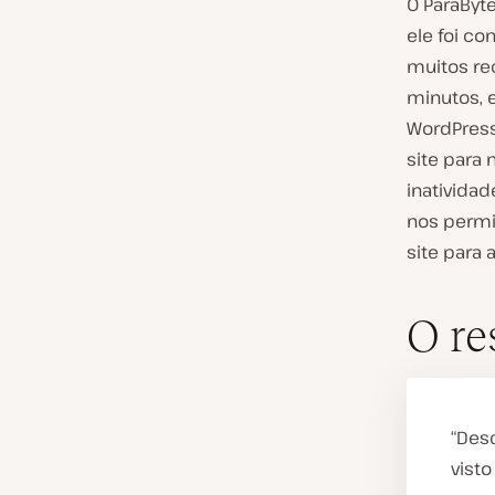
O ParaByt
ele foi c
muitos re
minutos, 
WordPress
site para
inativida
nos permi
site para 
O re
“Des
vist