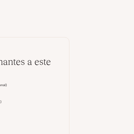
antes a este
onal
)
l
)