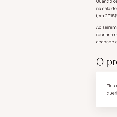
Quando o
na sala de
(era 2015)
Ao saírem
recriar a
acabado d
O p
Eles
quer