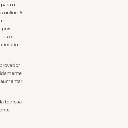
 para o
 online. A
o
, pois
cios e
prietário
 provedor
pidamente
 aumentar
fa tediosa
ente.