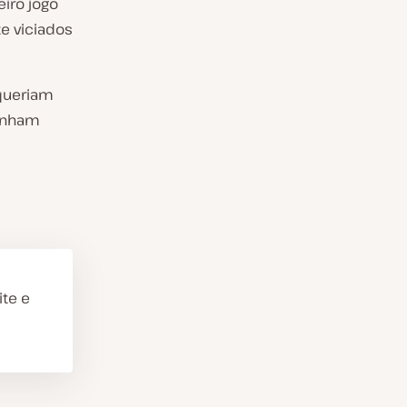
iro jogo
te viciados
 queriam
tinham
te e