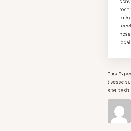
conv
reser
mês 
rece
noss
local
Para Expe
tivesse s
site desb