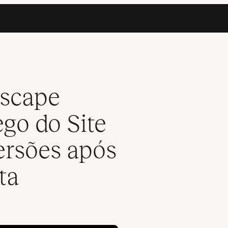
mentou as Conversões após a Mudança para Kinsta
Escape
go do Site
rsões após
ta