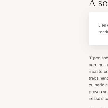
A so
Eles
marke
“É por is
com nosso
monitorar
trabalhan
culpado e
provou se
nosso site”