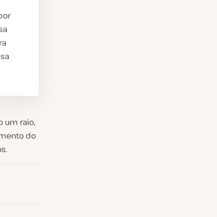
por
sa
ra
isa
 um raio,
amento do
s.