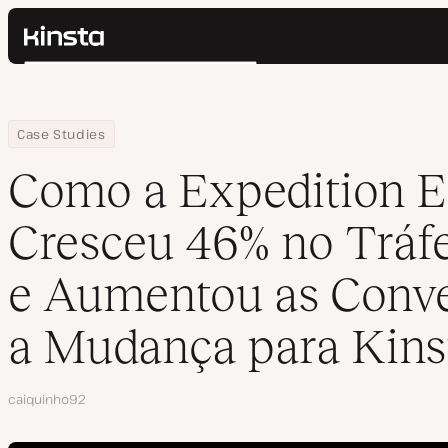
Kinsta®
Pesquisar
Plataforma
Soluções
Login
Home
Empresa
Como a Expedition Escape Cresceu 46% no Tráfego do Site e Au
Case Studies
Preços
Recursos
Como a Expedition 
Contato
Cresceu 46% no Tráfe
e Aumentou as Conve
a Mudança para Kins
Autor
caiquinho92