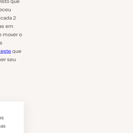
isto que
receu
 cada 2
tas em
e mover o
e
teste
que
ver seu
os
nas