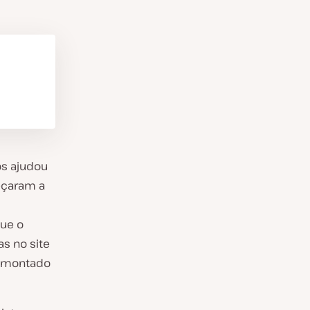
os ajudou
meçaram a
que o
s no site
a montado