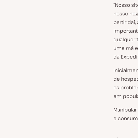
“Nosso si
nosso neg
partir daí
importante
qualquer 
uma má exp
da Expedi
Inicialme
de hosped
os probl
em popula
Manipular
e consumi