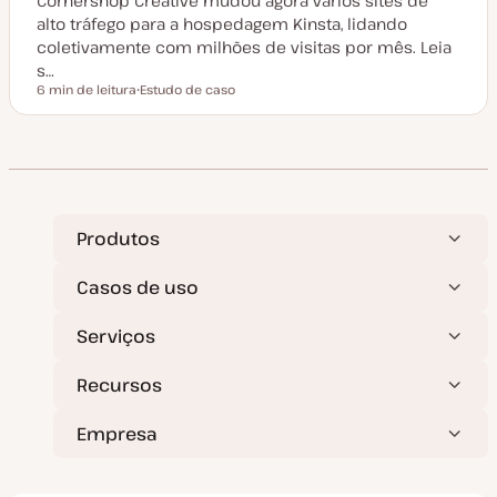
Cornershop Creative mudou agora vários sites de
alto tráfego para a hospedagem Kinsta, lidando
coletivamente com milhões de visitas por mês. Leia
s…
6 min de leitura
Estudo de caso
Tempo de leitura
T
i
p
o
d
e
a
r
t
i
Produtos
g
o
Casos de uso
Serviços
Recursos
Empresa