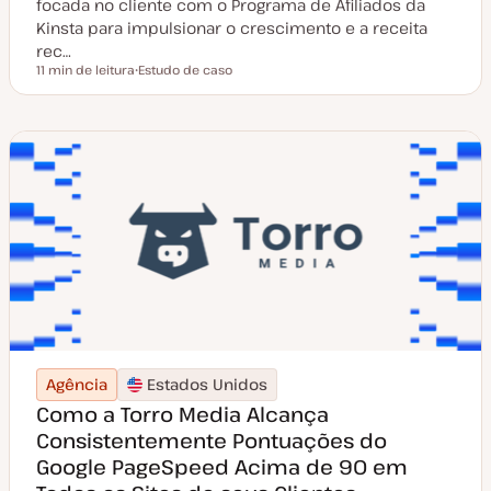
focada no cliente com o Programa de Afiliados da
Kinsta para impulsionar o crescimento e a receita
rec…
11 min de leitura
Estudo de caso
Tempo de leitura
T
i
p
o
d
e
a
r
t
i
g
o
Agência
Estados Unidos
Como a Torro Media Alcança
Consistentemente Pontuações do
Google PageSpeed Acima de 90 em