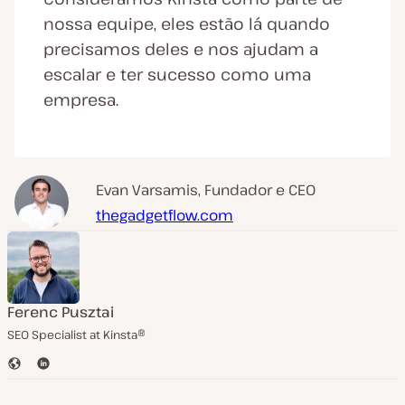
nossa equipe, eles estão lá quando
precisamos deles e nos ajudam a
escalar e ter sucesso como uma
empresa.
Evan Varsamis, Fundador e CEO
thegadgetflow.com
Ferenc Pusztai
SEO Specialist at Kinsta®
S
L
i
i
t
n