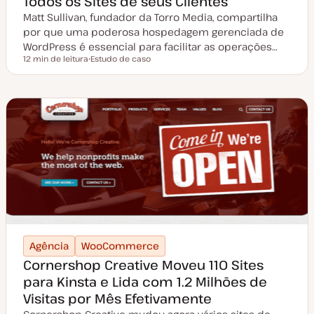
Todos os Sites de seus Clientes
Matt Sullivan, fundador da Torro Media, compartilha
por que uma poderosa hospedagem gerenciada de
WordPress é essencial para facilitar as operações…
12 min de leitura
Estudo de caso
Tempo de leitura
T
i
p
o
d
e
a
r
t
i
g
o
Agência
WooCommerce
Cornershop Creative Moveu 110 Sites
para Kinsta e Lida com 1.2 Milhões de
Visitas por Mês Efetivamente