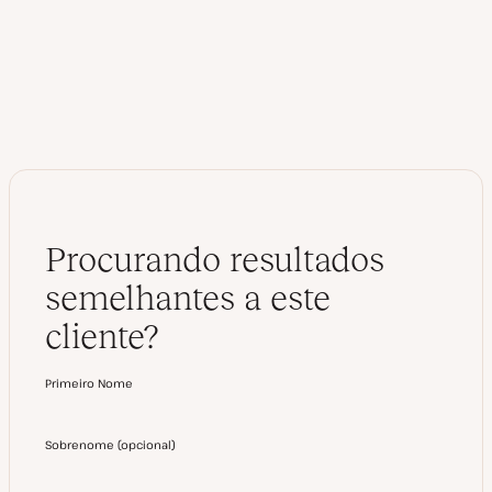
e
k
e
d
I
n
Procurando resultados
semelhantes a este
cliente?
Primeiro Nome
Sobrenome
(
opcional
)