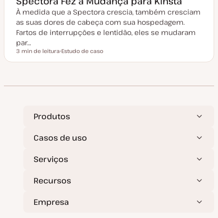
Spectora Fez a Mudança para Kinsta
À medida que a Spectora crescia, também cresciam
as suas dores de cabeça com sua hospedagem.
Fartos de interrupções e lentidão, eles se mudaram
par…
3 min de leitura
Estudo de caso
Tempo de leitura
T
i
p
o
d
e
a
r
t
i
Produtos
g
o
Casos de uso
Serviços
Recursos
Empresa