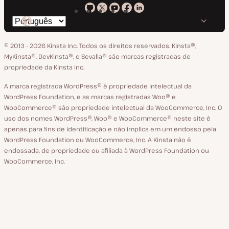
Kinsta
Kinsta
Kinsta
Kinsta
Kinsta
Trocar
em
no
no
no
no
o
GitHub
X
YouTube
Facebook
LinkedIn
© 2013 - 2026 Kinsta Inc. Todos os direitos reservados.
Kinsta®‚
idioma
MyKinsta®‚ DevKinsta®‚ e Sevalla® são marcas registradas de
propriedade da Kinsta Inc.
A marca registrada WordPress® é propriedade intelectual da
WordPress Foundation, e as marcas registradas Woo® e
WooCommerce® são propriedade intelectual da WooCommerce, Inc. O
uso dos nomes WordPress®, Woo® e WooCommerce® neste site é
apenas para fins de identificação e não implica em um endosso pela
WordPress Foundation ou WooCommerce, Inc. A Kinsta não é
endossada, de propriedade ou afiliada à WordPress Foundation ou
WooCommerce, Inc.