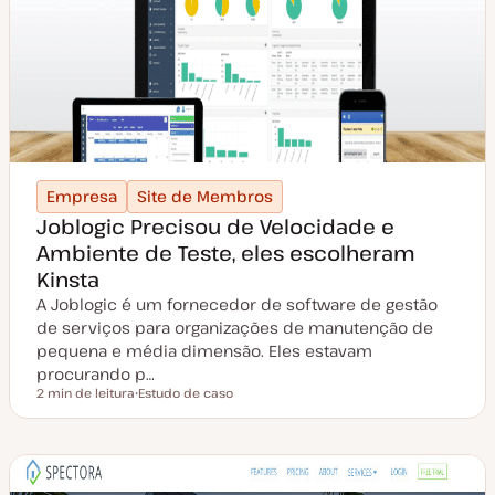
Empresa
Site de Membros
Joblogic Precisou de Velocidade e
Ambiente de Teste, eles escolheram
Kinsta
A Joblogic é um fornecedor de software de gestão
de serviços para organizações de manutenção de
pequena e média dimensão. Eles estavam
procurando p…
2 min de leitura
Estudo de caso
Tempo de leitura
T
i
p
o
d
e
a