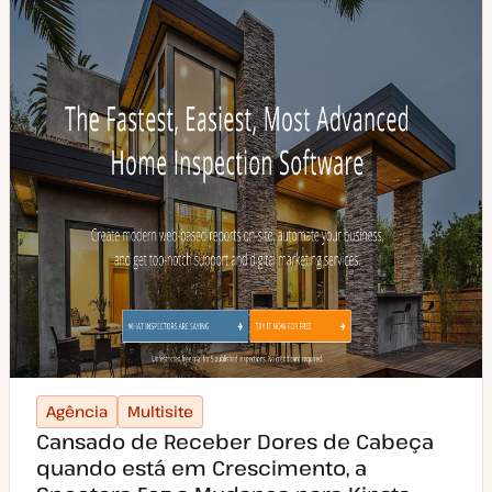
r
t
i
g
o
Agência
Multisite
Cansado de Receber Dores de Cabeça
quando está em Crescimento, a