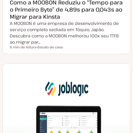
Como a MOOBON Reduziu o “Tempo para
o Primeiro Byte” de 4,89s para 0,043s ao
Migrar para Kinsta
A MOOBON é uma empresa de desenvolvimento de
serviço completo sediada em Tóquio, Japão.
Descubra como a MOOBON melhorou 100x seu TTFB
ao migrar par…
6 min de leitura
Estudo de caso
Tempo de leitura
T
i
p
o
d
e
a
r
t
i
g
o