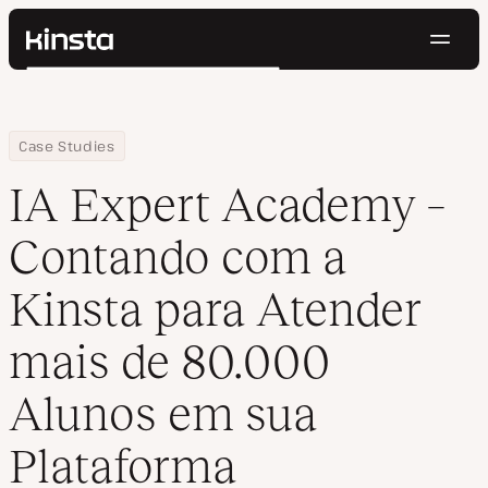
Nave
Kinsta®
Pesquisar
Plataforma
Soluções
Login
Testar gratuitamente
Home
Empresa
IA Expert Academy – Contando com a Kinsta para Atender mais 
Case Studies
Preços
Recursos
IA Expert Academy –
Contato
Contando com a
Kinsta para Atender
mais de 80.000
Alunos em sua
Plataforma