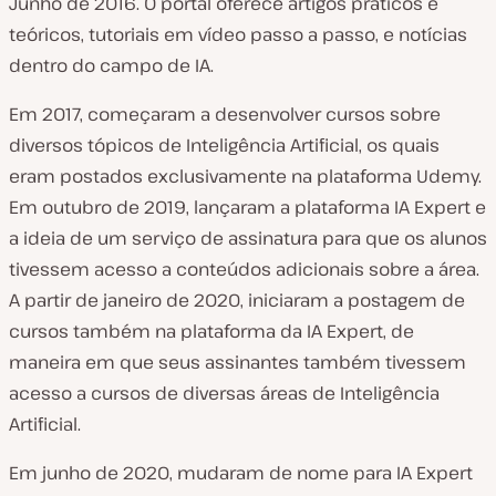
s
Junho de 2016. O portal oferece artigos práticos e
d
teóricos, tutoriais em vídeo passo a passo, e notícias
o
dentro do campo de IA.
c
Em 2017, começaram a desenvolver cursos sobre
l
diversos tópicos de Inteligência Artificial, os quais
i
eram postados exclusivamente na plataforma Udemy.
e
Em outubro de 2019, lançaram a plataforma IA Expert e
n
a ideia de um serviço de assinatura para que os alunos
t
tivessem acesso a conteúdos adicionais sobre a área.
e
A partir de janeiro de 2020, iniciaram a postagem de
:
cursos também na plataforma da IA Expert, de
maneira em que seus assinantes também tivessem
acesso a cursos de diversas áreas de Inteligência
Artificial.
Em junho de 2020, mudaram de nome para IA Expert