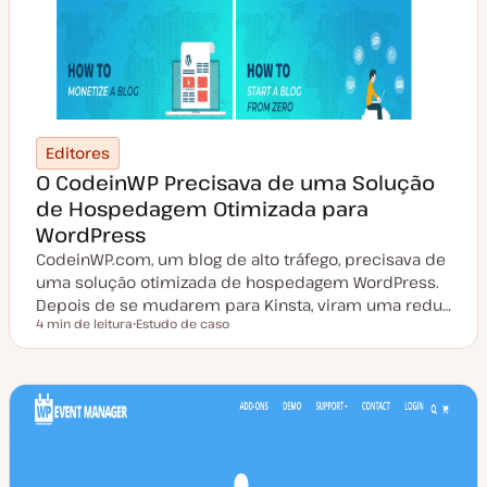
Editores
O CodeinWP Precisava de uma Solução
de Hospedagem Otimizada para
WordPress
CodeinWP.com, um blog de alto tráfego, precisava de
uma solução otimizada de hospedagem WordPress.
Depois de se mudarem para Kinsta, viram uma redu…
4 min de leitura
Estudo de caso
Tempo de leitura
T
i
p
o
d
e
a
r
t
i
g