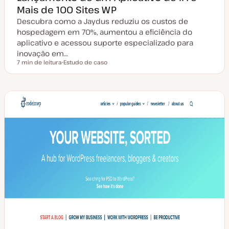
Mais de 100 Sites WP
Descubra como a Jaydus reduziu os custos de
hospedagem em 70%, aumentou a eficiência do
aplicativo e acessou suporte especializado para
inovação em…
7 min de leitura
Estudo de caso
Tempo de leitura
T
i
p
o
d
e
a
r
t
i
g
o