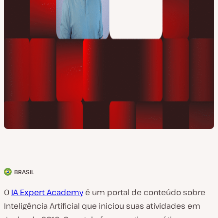
BRASIL
P
a
O
IA Expert Academy
é um portal de conteúdo sobre
í
Inteligência Artificial que iniciou suas atividades em