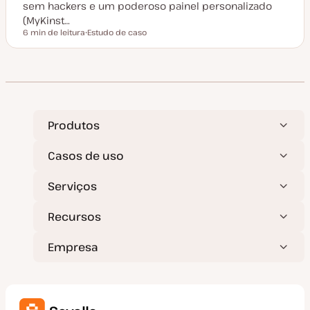
sem hackers e um poderoso painel personalizado
(MyKinst…
6 min de leitura
Estudo de caso
Tempo de leitura
T
i
p
o
d
e
a
r
t
i
Produtos
g
o
Casos de uso
Serviços
Recursos
Empresa