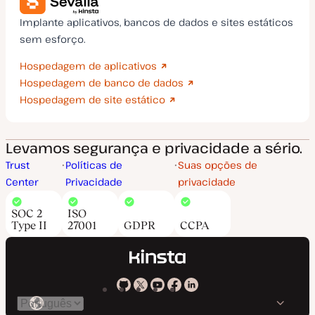
Implante aplicativos, bancos de dados e sites estáticos
sem esforço.
Hospedagem de aplicativos
Hospedagem de banco de dados
Hospedagem de site estático
Levamos segurança e privacidade a sério.
Trust
Políticas de
Suas opções de
Center
Privacidade
privacidade
SOC 2
ISO
Type II
27001
GDPR
CCPA
Kinsta
Kinsta
Kinsta
Kinsta
Kinsta
Trocar
em
no
no
no
no