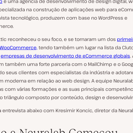
b
é uma agência de desenvolvimento de design digital, 
pecializada na construção de aplicações web para eCo
vista tecnológico, produzem com base no WordPress e
erce.
tic reconheceu o seu foco, e se tornaram um dos
primei
s WooCommerce,
tendo também um lugar na lista da Clut
s
empresas de desenvolvimento de eCommerce globais
.
m também uma forte parceria com o MailChimp e o Goog
o seus clientes com especialistas da indústria e adota
 moderna em relação ao web design. A equipe Neuralab
s com várias formações e as suas principais competên
ao triângulo composto por conteúdo, design e desenvolv
 entrevista abaixo com Kresimir Koncic, diretor da Neura