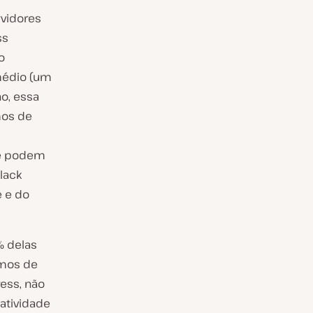
rvidores
ss
o
médio (um
o, essa
mos de
ce podem
lack
e e do
% delas
mos de
ess, não
atividade