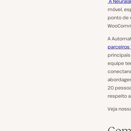
A Neurala
móvel, es
ponto de 
WooComm
A Automat
parceiro
principai
equipe te
conectand
abordagem
20 pessoa
respeito 
Veja nossa