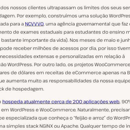
a dos nossos clientes ultrapassam os limites dos seus se
agem. Por exemplo, construímos uma solução WordPre
zada para a
NCVVVO
, uma agência governamental que faz 
ento de exames estaduais para estudantes do ensino 
astante importante da vida). Nos meses de maio e junh
 pode receber milhões de acessos por dia, por isso tive
 necessidades extensas e personalizadas em relação à
ção WordPress. Por outro lado, os projetos WooCommer
hares de dólares em receitas de eCommerce apenas na B
 que aumenta muito as responsabilidades da nossa equip
ack de hospedagem.
b
hospeda atualmente cerca de 200 aplicações web
, 90
 em WordPress e WooCommerce. Naturalmente, precisa
e especializada que conheça o “feijão e arroz” do WordPr
a simples stack NGINX ou Apache. Qualquer tempo de in