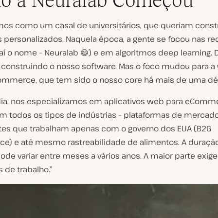
o a Neuralab Começou
s como um casal de universitários, que queriam constr
s personalizados. Naquela época, a gente se focou nas re
aí o nome – Neuralab 😄) e em algoritmos deep learning. 
construindo o nosso software. Mas o foco mudou para a
ommerce, que tem sido o nosso core há mais de uma dé
ia, nos especializamos em aplicativos web para eComm
m todos os tipos de indústrias – plataformas de mercado
ntes que trabalham apenas com o governo dos EUA (B2G
) e até mesmo rastreabilidade de alimentos. A duraçã
ode variar entre meses a vários anos. A maior parte exig
 de trabalho.”