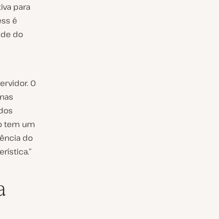
iva para
ess é
ade do
ervidor. O
inas
ados
sso tem um
ência do
rística.”
a