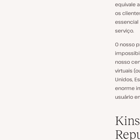
equivale 
os client
essencial
serviço.
O nosso p
impossibi
nosso cen
virtuais (
Unidos, Es
enorme im
usuário em
Kins
Rep