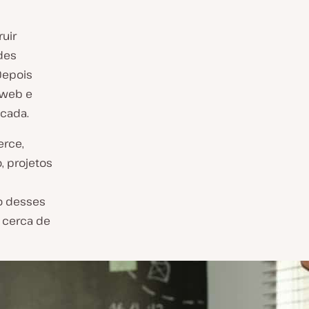
uir
des
Depois
 web e
cada.
erce,
, projetos
o desses
e cerca de