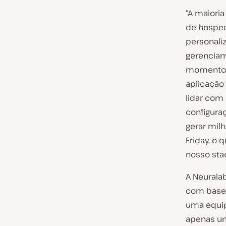
“A maiori
de hosped
personali
gerenciam
momento b
aplicação
lidar com
configura
gerar mil
Friday, o
nosso st
A Neurala
com base
uma equip
apenas um