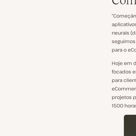
Com
“Começámo
aplicativo
neurais (d
seguimos 
para o eC
Hoje em d
focados e
para clie
eCommerce
projetos p
1500 horas