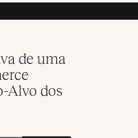
ara o Publico-Alvo dos Clientes
ava de uma
erce
o-Alvo dos