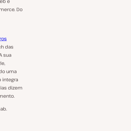
web e
mmerce. Do
ros
ch das
 A sua
le,
ndo uma
 integra
cias dizem
imento.
lab.