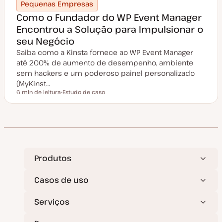
Pequenas Empresas
Como o Fundador do WP Event Manager
Encontrou a Solução para Impulsionar o
seu Negócio
Saiba como a Kinsta fornece ao WP Event Manager
até 200% de aumento de desempenho, ambiente
sem hackers e um poderoso painel personalizado
(MyKinst…
6 min de leitura
Estudo de caso
Tempo de leitura
T
i
p
o
d
e
a
r
t
i
Produtos
g
o
Casos de uso
Serviços