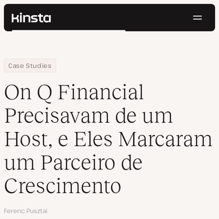
Nave
Kinsta®
Pesquisar
Plataforma
Soluções
Login
Testar gratuitamente
Home
Empresa
On Q Financial Precisavam de um Host, e Eles Marcaram um Parc
Case Studies
Preços
Recursos
On Q Financial
Contato
Precisavam de um
Host, e Eles Marcaram
um Parceiro de
Crescimento
Autor
Ferenc Pusztai