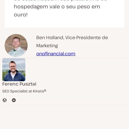
hospedagem vale o seu peso em
ouro!
Ben Holland, Vice-Presidente de
Marketing
onqfinancial.com
Ferenc Pusztai
SEO Specialist at Kinsta®
S
L
i
i
t
n
e
k
e
d