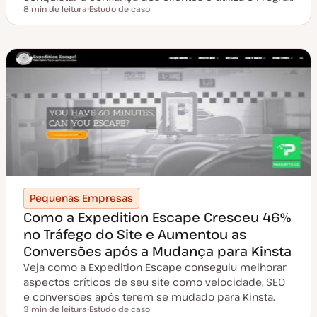
8 min de leitura
Estudo de caso
Tempo de leitura
T
i
p
o
d
e
a
r
t
i
g
o
Pequenas Empresas
Como a Expedition Escape Cresceu 46%
no Tráfego do Site e Aumentou as
Conversões após a Mudança para Kinsta
Veja como a Expedition Escape conseguiu melhorar
aspectos críticos de seu site como velocidade, SEO
e conversões após terem se mudado para Kinsta.
3 min de leitura
Estudo de caso
Tempo de leitura