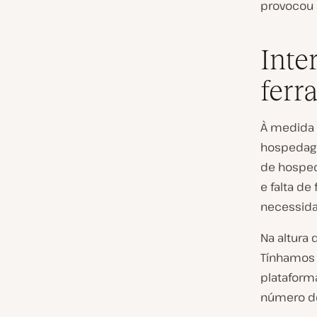
provocou 
Inte
ferr
À medida 
hospedage
de hosped
e falta d
necessida
Na altura 
Tínhamos 
plataform
número de 