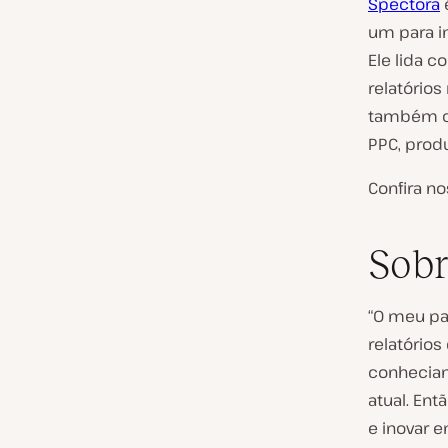
Spectora
um para i
Ele lida c
relatórios
também cr
PPC, prod
Confira no
Sobr
“O meu pas
relatório
conheciam
atual. En
e inovar e