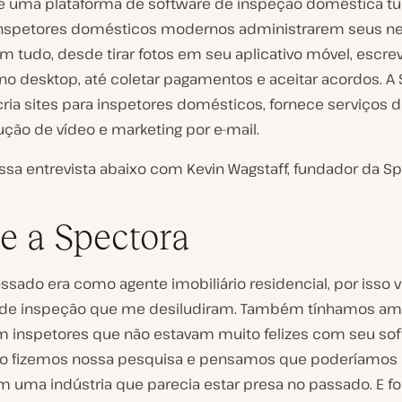
é uma plataforma de software de inspeção doméstica t
nspetores domésticos modernos administrarem seus ne
om tudo, desde tirar fotos em seu aplicativo móvel, escre
 no desktop, até coletar pagamentos e aceitar acordos. A
ia sites para inspetores domésticos, fornece serviços d
ução de vídeo e marketing por e-mail.
ssa entrevista abaixo com Kevin Wagstaff, fundador da Sp
e a Spectora
sado era como agente imobiliário residencial, por isso v
s de inspeção que me desiludiram. Também tínhamos am
 inspetores que não estavam muito felizes com seu so
tão fizemos nossa pesquisa e pensamos que poderíamos
m uma indústria que parecia estar presa no passado. E fo