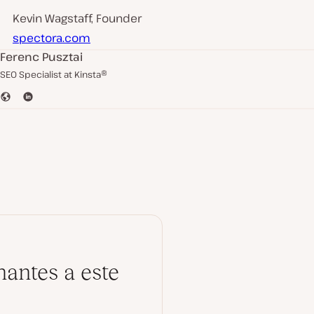
Kevin Wagstaff, Founder
spectora.com
Ferenc Pusztai
SEO Specialist at Kinsta®
S
L
i
i
t
n
e
k
e
d
I
n
antes a este