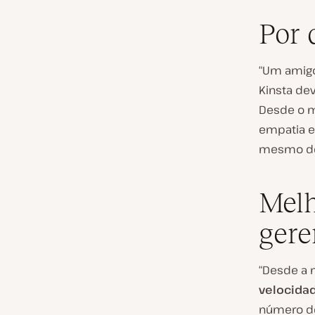
Por 
“Um amigo
Kinsta dev
Desde o 
empatia e
mesmo de
Melh
gere
“Desde a 
velocida
número de