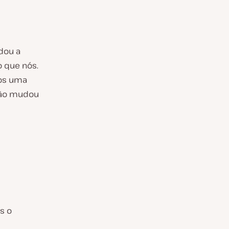
dou a
o que nós.
os uma
não mudou
s o