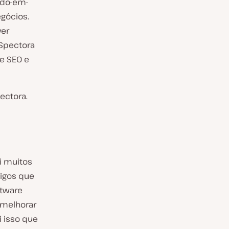
udo-em-
gócios.
ver
 Spectora
e SEO e
ectora.
i muitos
igos que
ftware
 melhorar
i isso que