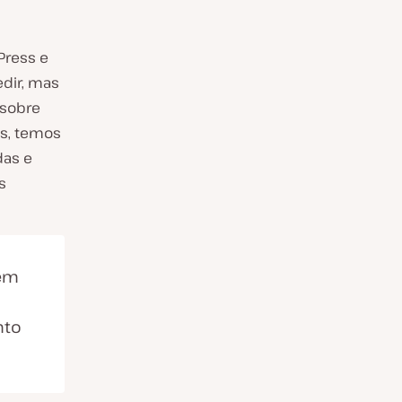
Press e
edir, mas
 sobre
s, temos
das e
s
 em
nto