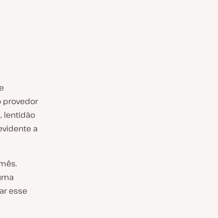
e
 provedor
 lentidão
evidente a
 mês.
 uma
ar esse