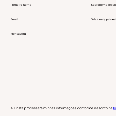
Primeiro Nome
Sobrenome
(
opci
Email
Telefone
(
opciona
Mensagem
A Kinsta processará minhas informações conforme descrito na
P