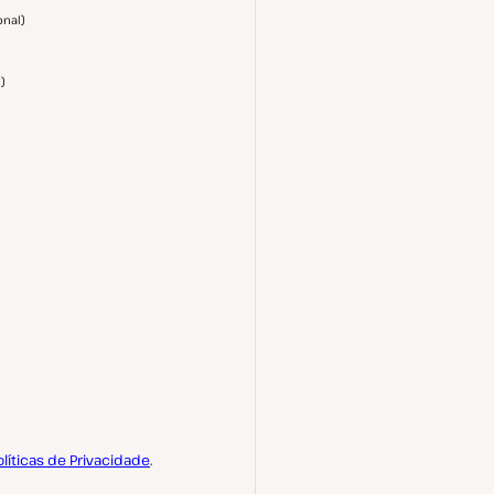
onal
)
l
)
olíticas de Privacidade
.