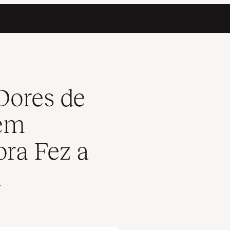
to, a Spectora Fez a Mudança para Kinsta
Dores de
 em
ora Fez a
a