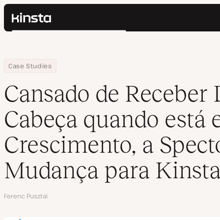
Kinsta®
Pesquisar
Plataforma
Soluções
Login
Home
Empresa
Cansado de Receber Dores de Cabeça quando está em Crescimen
Case Studies
Preços
Recursos
Cansado de Receber 
Contato
Cabeça quando está
Crescimento, a Spect
Mudança para Kinst
Autor
Ferenc Pusztai