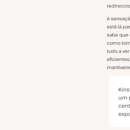
redirecci
A sensaç
está lá p
sabe que 
como torn
tudo a ve
eficientes
mantivere
Kins
um 
cent
expa