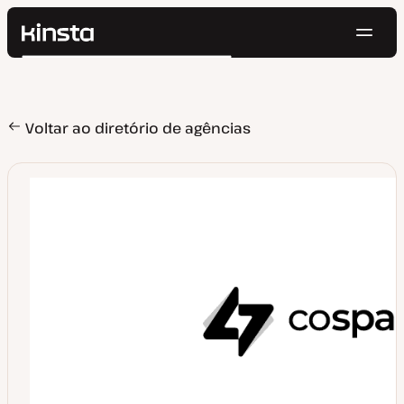
Nave
Kinsta®
Pesquisar
Plataforma
Soluções
Login
Testar gratuitamente
Preços
Voltar ao diretório de agências
Recursos
Contato