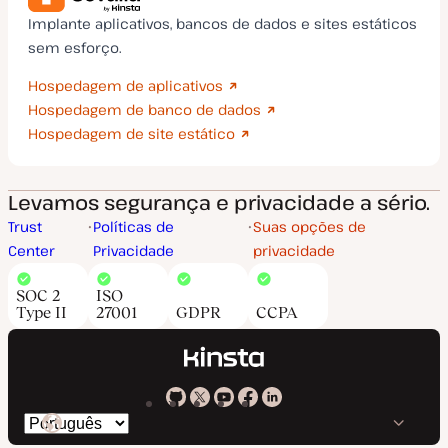
Implante aplicativos, bancos de dados e sites estáticos
sem esforço.
Hospedagem de aplicativos
Hospedagem de banco de dados
Hospedagem de site estático
Levamos segurança e privacidade a sério.
Trust
Políticas de
Suas opções de
Center
Privacidade
privacidade
SOC 2
ISO
Type II
27001
GDPR
CCPA
Kinsta
Kinsta
Kinsta
Kinsta
Kinsta
Trocar
em
no
no
no
no