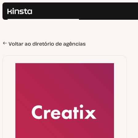
Kinsta®
Pesquisar
Plataforma
Soluções
Login
Preços
Voltar ao diretório de agências
Recursos
Contato