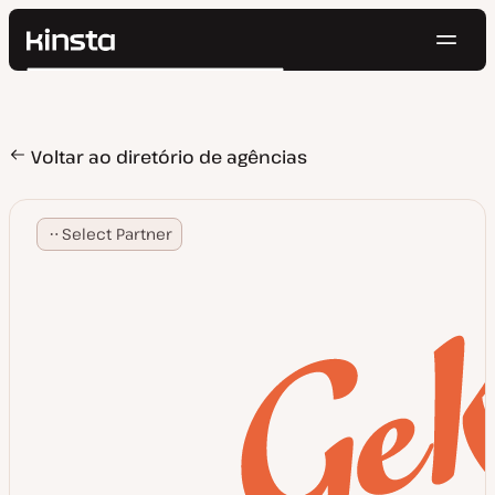
Nave
Kinsta®
Pesquisar
Plataforma
Soluções
Login
Testar gratuitamente
Preços
Voltar ao diretório de agências
Recursos
Contato
Select Partner