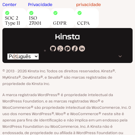
Center
Privacidade
privacidade
SOC 2
ISO
Type II
27001
GDPR
CCPA
Kinsta
Kinsta
Kinsta
Kinsta
Kinsta
Trocar
em
no
no
no
no
o
GitHub
X
YouTube
Facebook
LinkedIn
© 2013 - 2026 Kinsta Inc. Todos os direitos reservados.
Kinsta®‚
idioma
MyKinsta®‚ DevKinsta®‚ e Sevalla® são marcas registradas de
propriedade da Kinsta Inc.
A marca registrada WordPress® é propriedade intelectual da
WordPress Foundation, e as marcas registradas Woo® e
WooCommerce® são propriedade intelectual da WooCommerce, Inc. O
uso dos nomes WordPress®, Woo® e WooCommerce® neste site é
apenas para fins de identificação e não implica em um endosso pela
WordPress Foundation ou WooCommerce, Inc. A Kinsta não é
endossada, de propriedade ou afiliada à WordPress Foundation ou