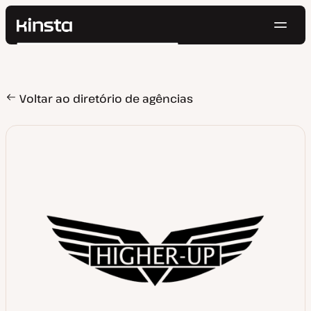
Nave
Kinsta®
Pesquisar
Plataforma
Soluções
Login
Testar gratuitamente
Preços
Voltar ao diretório de agências
Recursos
Contato