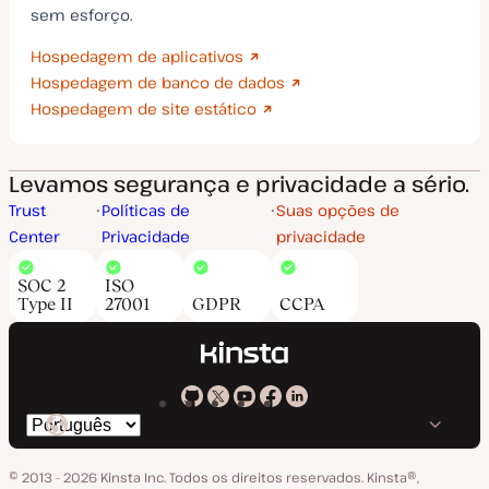
sem esforço.
Hospedagem de aplicativos
Hospedagem de banco de dados
Hospedagem de site estático
Levamos segurança e privacidade a sério.
Trust
Políticas de
Suas opções de
Center
Privacidade
privacidade
SOC 2
ISO
Type II
27001
GDPR
CCPA
Kinsta
Kinsta
Kinsta
Kinsta
Kinsta
Trocar
em
no
no
no
no
o
GitHub
X
YouTube
Facebook
LinkedIn
© 2013 - 2026 Kinsta Inc. Todos os direitos reservados.
Kinsta®‚
idioma