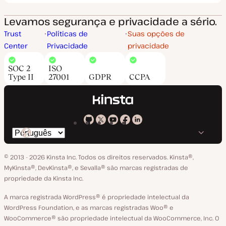
Levamos segurança e privacidade a sério.
Trust
Políticas de
Suas opções de
Center
Privacidade
privacidade
SOC 2
ISO
Type II
27001
GDPR
CCPA
Kinsta
Kinsta
Kinsta
Kinsta
Kinsta
Trocar
em
no
no
no
no
o
GitHub
X
YouTube
Facebook
LinkedIn
© 2013 - 2026 Kinsta Inc. Todos os direitos reservados.
Kinsta®‚
idioma
MyKinsta®‚ DevKinsta®‚ e Sevalla® são marcas registradas de
propriedade da Kinsta Inc.
A marca registrada WordPress® é propriedade intelectual da
WordPress Foundation, e as marcas registradas Woo® e
WooCommerce® são propriedade intelectual da WooCommerce, Inc. O