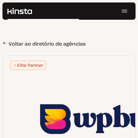
Nave
Kinsta®
Pesquisar
Plataforma
Soluções
Login
Testar gratuitamente
Preços
Voltar ao diretório de agências
Recursos
Contato
Elite Partner