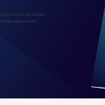
concorrência. Aqui estão
tráfego orgânico em