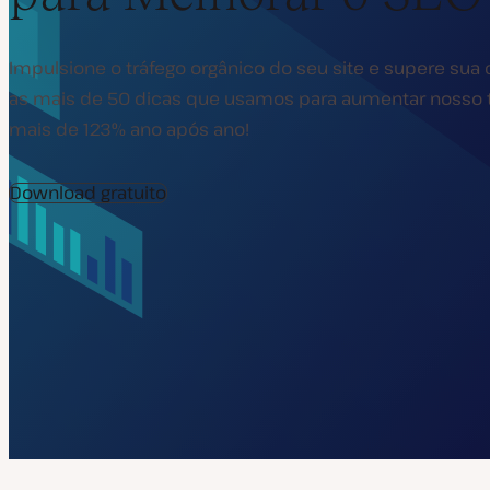
Impulsione o tráfego orgânico do seu site e supere sua 
as mais de 50 dicas que usamos para aumentar nosso 
mais de 123% ano após ano!
Download gratuito