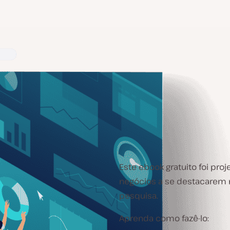
Este ebook gratuito foi pro
negócios a se destacarem 
pesquisa.
Aprenda como fazê-lo: