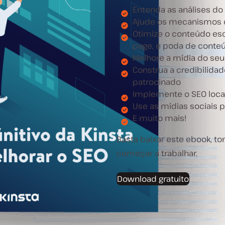
Entenda as análises do
Ajude os mecanismos de
Otimize o conteúdo esc
page, e poda de conte
Melhore a mídia do seu 
Construa a credibilida
patrocinado
Implemente o SEO loca
Use as mídias sociais 
E muito mais!
Basta baixar este ebook, 
começar a trabalhar.
Download gratuito