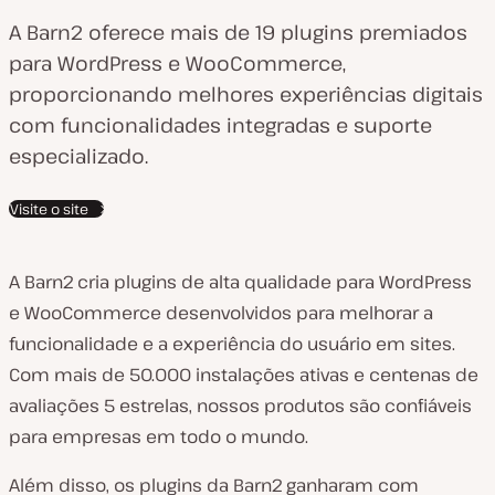
a
A Barn2 oferece mais de 19 plugins premiados
í
para WordPress e WooCommerce,
s
proporcionando melhores experiências digitais
d
com funcionalidades integradas e suporte
o
especializado.
c
Visite o site
l
i
e
A Barn2 cria plugins de alta qualidade para WordPress
n
e WooCommerce desenvolvidos para melhorar a
t
funcionalidade e a experiência do usuário em sites.
e
Com mais de 50.000 instalações ativas e centenas de
:
avaliações 5 estrelas, nossos produtos são confiáveis
para empresas em todo o mundo.
Além disso, os plugins da Barn2 ganharam com