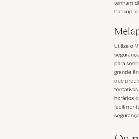
tenham dis
backup, e
Melap
Utilize o 
segurança
para senha
grande ênf
que preci
tentativas
horários d
facilment
segurança