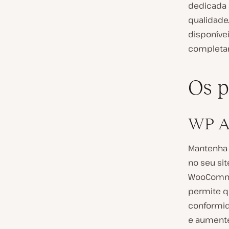
dedicada 
qualidade
disponíve
completam
Os p
WP Ac
Mantenha 
no seu si
WooCommer
permite q
conformid
e aumente