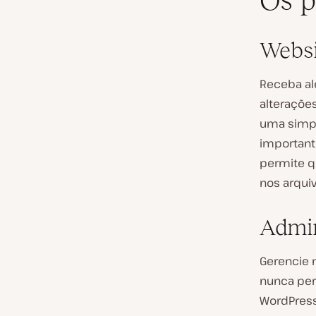
Os p
Websi
Receba al
alteraçõe
uma simple
important
permite q
nos arqui
Admin
Gerencie 
nunca per
WordPress