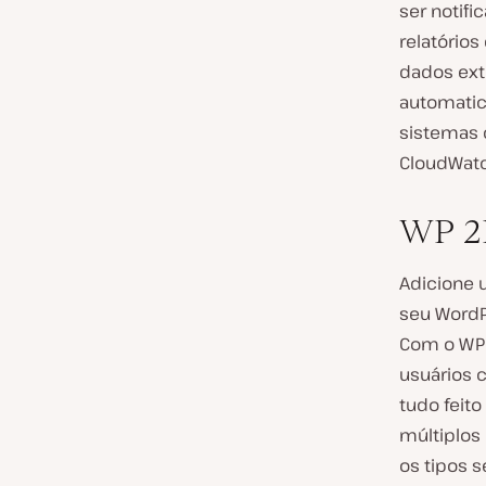
ser notifi
relatório
dados ext
automatic
sistemas 
CloudWatc
WP 2
Adicione 
seu WordPr
Com o WP 2
usuários 
tudo feit
múltiplos
os tipos 