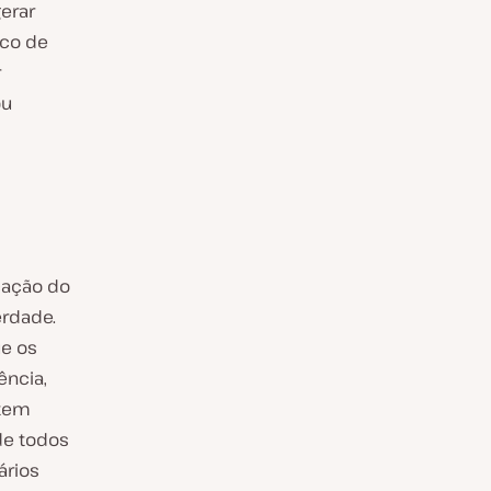
gerar
nco de
r
ou
cação do
erdade.
ue os
ência,
stem
de todos
ários