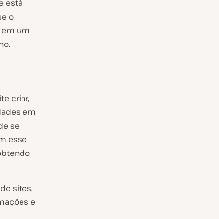
e está
se o
os em um
ho.
e criar,
idades em
de se
om esse
 obtendo
de sites,
rmações e