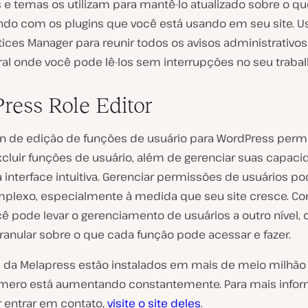
 e temas os utilizam para mantê-lo atualizado sobre o qu
do com os plugins que você está usando em seu site. U
ices Manager para reunir todos os avisos administrativ
ral onde você pode lê-los sem interrupções no seu trabal
ress Role Editor
in de edição de funções de usuário para WordPress permit
excluir funções de usuário, além de gerenciar suas capac
interface intuitiva. Gerenciar permissões de usuários po
mplexo, especialmente à medida que seu site cresce. C
cê pode levar o gerenciamento de usuários a outro nível,
ranular sobre o que cada função pode acessar e fazer.
s da Melapress estão instalados em mais de meio milhão 
mero está aumentando constantemente. Para mais info
r entrar em contato,
visite o site deles
.