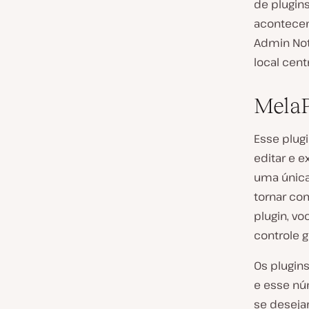
de plugins
acontecen
Admin Not
local cent
MelaP
Esse plug
editar e 
uma única 
tornar co
plugin, vo
controle g
Os plugin
e esse nú
se deseja