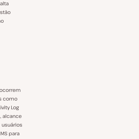
alta
estão
ão
 ocorrem
os como
vity Log
, alcance
 usuários
SMS para