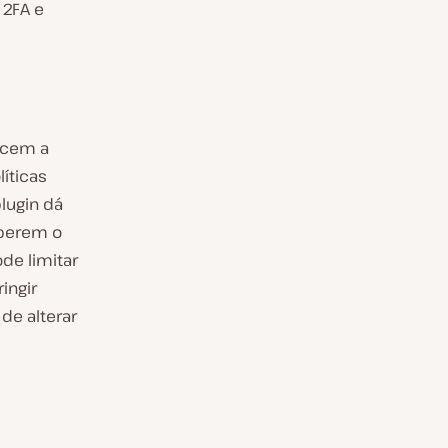
 2FA e
orcem a
íticas
plugin dá
aberem o
de limitar
ingir
de alterar