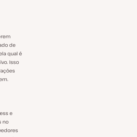
rerem
tado de
ela qual é
vo. Isso
erações
rem.
ress e
s no
vedores