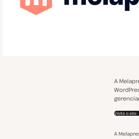
A Melapr
WordPres
gerencia
Visite o site
A Melapre