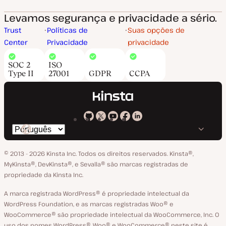
Levamos segurança e privacidade a sério.
Trust
Políticas de
Suas opções de
Center
Privacidade
privacidade
SOC 2
ISO
Type II
27001
GDPR
CCPA
Kinsta
Kinsta
Kinsta
Kinsta
Kinsta
Trocar
em
no
no
no
no
o
GitHub
X
YouTube
Facebook
LinkedIn
© 2013 - 2026 Kinsta Inc. Todos os direitos reservados.
Kinsta®‚
idioma
MyKinsta®‚ DevKinsta®‚ e Sevalla® são marcas registradas de
propriedade da Kinsta Inc.
A marca registrada WordPress® é propriedade intelectual da
WordPress Foundation, e as marcas registradas Woo® e
WooCommerce® são propriedade intelectual da WooCommerce, Inc. O
uso dos nomes WordPress®, Woo® e WooCommerce® neste site é