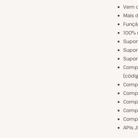
Vem c
Mais 
Funçã
100% 
Supor
Supor
Suport
Compa
(códig
Compa
Comp
Compa
Compa
Compa
APIs 