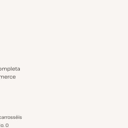
completa
mmerce
carrosséis
o. O