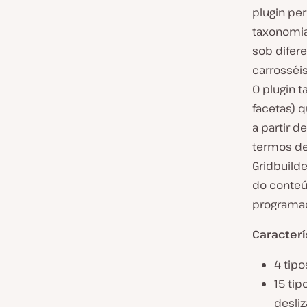
plugin pe
taxonomia
sob difere
carrosséis
O plugin 
facetas) 
a partir d
termos de
Gridbuild
do conteú
programa
Caracterí
4 tipo
15 tip
desliz