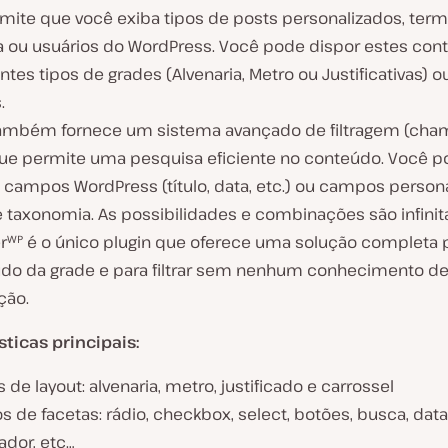
rmite que você exiba tipos de posts personalizados, ter
 ou usuários do WordPress. Você pode dispor estes con
ntes tipos de grades (Alvenaria, Metro ou Justificativas) o
.
também fornece um sistema avançado de filtragem (ch
que permite uma pesquisa eficiente no conteúdo. Você pod
e campos WordPress (título, data, etc.) ou campos person
 taxonomia. As possibilidades e combinações são infinit
erᵂᴾ é o único plugin que oferece uma solução completa p
do da grade e para filtrar sem nenhum conhecimento d
ção.
sticas principais:
s de layout: alvenaria, metro, justificado e carrossel
os de facetas: rádio, checkbox, select, botões, busca, data
ador, etc…