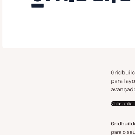
Gridbuil
para lay
avançado
Visite o site
Gridbuild
para o se