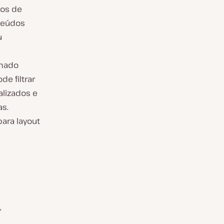
mos de
teúdos
u
amado
e filtrar
alizados e
as.
ara layout
e
,