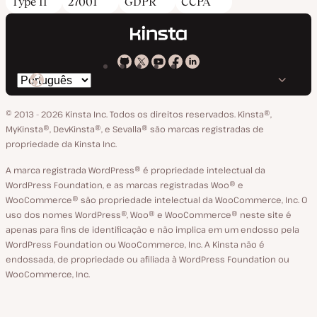
Type II
27001
GDPR
CCPA
Kinsta
Kinsta
Kinsta
Kinsta
Kinsta
Trocar
em
no
no
no
no
o
GitHub
X
YouTube
Facebook
LinkedIn
© 2013 - 2026 Kinsta Inc. Todos os direitos reservados.
Kinsta®‚
idioma
MyKinsta®‚ DevKinsta®‚ e Sevalla® são marcas registradas de
propriedade da Kinsta Inc.
A marca registrada WordPress® é propriedade intelectual da
WordPress Foundation, e as marcas registradas Woo® e
WooCommerce® são propriedade intelectual da WooCommerce, Inc. O
uso dos nomes WordPress®, Woo® e WooCommerce® neste site é
apenas para fins de identificação e não implica em um endosso pela
WordPress Foundation ou WooCommerce, Inc. A Kinsta não é
endossada, de propriedade ou afiliada à WordPress Foundation ou
WooCommerce, Inc.