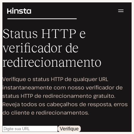
Nave
Kinsta®
Pesquisar
Plataforma
Status HTTP e
Soluções
Login
Testar gratuitamente
Preços
verificador de
Recursos
Contato
redirecionamento
Verifique o status HTTP de qualquer URL
instantaneamente com nosso verificador de
status HTTP de redirecionamento gratuito.
Reveja todos os cabeçalhos de resposta, erros
do cliente e redirecionamentos.
Verifique