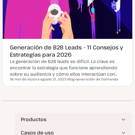
Generación de B2B Leads – 11 Consejos y
Estrategias para 2026
La generación de B2B leads es difícil. La clave es
encontrar la estrategia que funcione aprendiendo
sobre su audiencia y cómo ellos interactúan con…
18 min de lectura
agosto 21, 2023
Blog
Generación de Demanda
Tiempo de lectura
F
T
T
e
i
e
c
p
m
h
o
a
a
d
a
e
c
p
t
o
u
s
a
t
Productos
l
i
z
Casos de uso
a