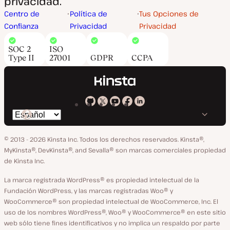
privacidad.
Centro de
Política de
Tus Opciones de
Confianza
Privacidad
Privacidad
SOC 2
ISO
Type II
27001
GDPR
CCPA
Kinsta
Kinsta
Kinsta
Kinsta
Kinsta
Cambiar
en
en
en
en
en
idioma
GitHub
X
YouTube
Facebook
LinkedIn
© 2013 - 2026 Kinsta Inc. Todos los derechos reservados.
Kinsta®,
MyKinsta®, DevKinsta®, and Sevalla® son marcas comerciales propiedad
de Kinsta Inc.
La marca registrada WordPress® es propiedad intelectual de la
Fundación WordPress, y las marcas registradas Woo® y
WooCommerce® son propiedad intelectual de WooCommerce, Inc. El
uso de los nombres WordPress®, Woo® y WooCommerce® en este sitio
web sólo tiene fines identificativos y no implica un respaldo por parte