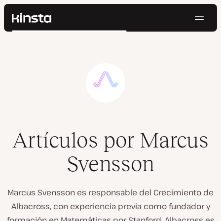
Naveg
Kinsta®
Buscar
Plataforma
Soluciones
Iniciar Sesión
Pruébalo gratis
Precios
Recursos
Contacto
Artículos por Marcus
Svensson
Marcus Svensson es responsable del Crecimiento de
Albacross, con experiencia previa como fundador y
formación en Matemáticas por Stanford. Albacross es