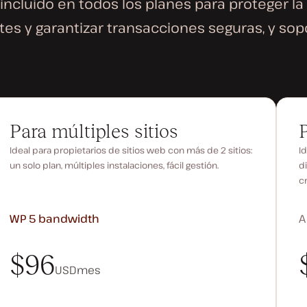
 incluido en todos los planes para proteger l
ntes y garantizar transacciones seguras, y sopo
Para múltiples sitios
Ideal para propietarios de sitios web con más de 2 sitios:
Id
un solo plan, múltiples instalaciones, fácil gestión.
d
c
WP 5
bandwidth
A
$96
USD
mes
$96