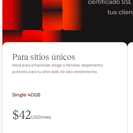
certificado SSL
tus clie
Para sitios únicos
Ideal para empresas, blogs o tiendas: alojamiento
potente para tu sitio web de alto rendimiento.
Single 40GB
$42
USD
mes
$42