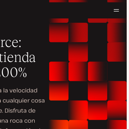
Naveg
Pruébalo gratis
ce:
tienda
200%
a la velocidad
 cualquier cosa
 Disfruta de
una roca con