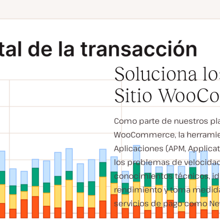
Soluciona l
Sitio WooCo
Como parte de nuestros pl
WooCommerce, la herramien
Aplicaciones (APM, Applicat
los problemas de velocidad
conocimientos técnicos, ide
rendimiento y toma medidas
servicios de pago como New