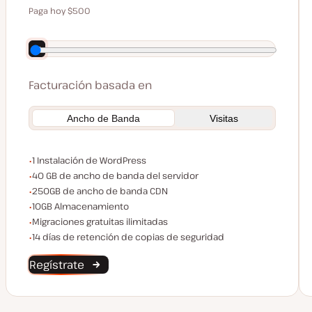
Paga hoy $500
Ahorra 100 $ pagando anualmente
Facturación basada en
Ancho de Banda
Visitas
Instalaciones de WordPress
1 Instalación de WordPress
Ancho de banda del servidor
40 GB de ancho de banda del servidor
Ancho de banda CDN
250GB de ancho de banda CDN
Espacio de almacenamiento
10GB Almacenamiento
Migraciones ilimitadas
Migraciones gratuitas ilimitadas
Conservación de Copias de Seguridad
14 días de retención de copias de seguridad
Regístrate