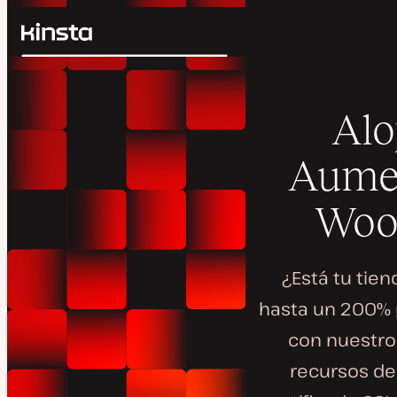
Kinsta®
Buscar
Plataforma
Soluciones
Iniciar Sesión
Al
Precios
Recursos
Aumen
Contacto
Woo
¿Está tu tien
hasta un 200% 
con nuestro
recursos de