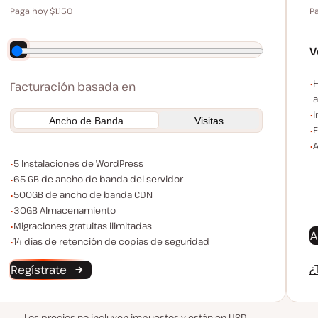
Paga hoy $1.150
P
Ahorra 230 $ pagando anualmente
V
E
H
Facturación basada en
a
I
Ancho de Banda
Visitas
E
A
Instalaciones de WordPress
5 Instalaciones de WordPress
Ancho de banda del servidor
65 GB de ancho de banda del servidor
Ancho de banda CDN
500GB de ancho de banda CDN
Espacio de almacenamiento
30GB Almacenamiento
Migraciones ilimitadas
Migraciones gratuitas ilimitadas
A
Conservación de Copias de Seguridad
14 días de retención de copias de seguridad
¿
Regístrate
Los precios no incluyen impuestos y están en USD.