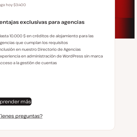
aga hoy $3.400
Ahorra 680 $ pagando anualmente
entajas exclusivas para agencias
jemplos de beneficios exclusivos para la agencia:
asta 10.000 $ en créditos de alojamiento para las
gencias que cumplan los requisitos
nclusión en nuestro Directorio de Agencias
xperiencia en administración de WordPress sin marca
cceso a la gestión de cuentas
prender más
Tienes preguntas?