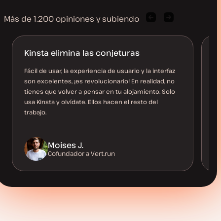
Más de 1.200 opiniones y subiendo
Cita
Próxima
de
cita
cliente
de
anterior
cliente
Kinsta elimina las conjeturas
E
c
Fácil de usar, la experiencia de usuario y la interfaz
son excelentes, ¡es revolucionario! En realidad, no
Ca
tienes que volver a pensar en tu alojamiento. Solo
pa
usa Kinsta y olvídate. Ellos hacen el resto del
re
trabajo.
es
em
Moises J.
Cofundador a Vert.run