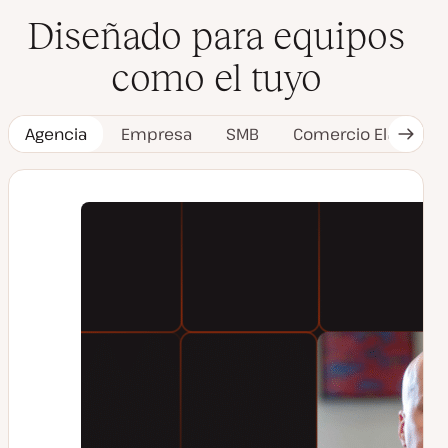
Diseñado para equipos
como el tuyo
Agencia
Empresa
SMB
Comercio Electróni
Siguie
pesta