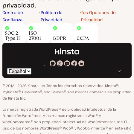
privacidad.
Centro de
Política de
Tus Opciones de
Confianza
Privacidad
Privacidad
SOC 2
ISO
Type II
27001
GDPR
CCPA
Kinsta
Kinsta
Kinsta
Kinsta
Kinsta
Cambiar
en
en
en
en
en
idioma
GitHub
X
YouTube
Facebook
LinkedIn
© 2013 - 2026 Kinsta Inc. Todos los derechos reservados.
Kinsta®,
MyKinsta®, DevKinsta®, and Sevalla® son marcas comerciales propiedad
de Kinsta Inc.
La marca registrada WordPress® es propiedad intelectual de la
Fundación WordPress, y las marcas registradas Woo® y
WooCommerce® son propiedad intelectual de WooCommerce, Inc. El
uso de los nombres WordPress®, Woo® y WooCommerce® en este sitio