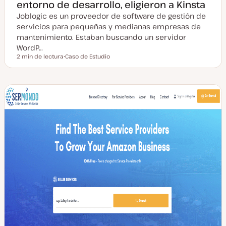
entorno de desarrollo, eligieron a Kinsta
Joblogic es un proveedor de software de gestión de
servicios para pequeñas y medianas empresas de
mantenimiento. Estaban buscando un servidor
WordP…
2 min de lectura
Caso de Estudio
Tiempo de lectura
T
i
p
o
d
e
p
o
s
t