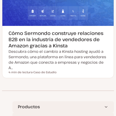
Cómo Sermondo construye relaciones
B2B en la industria de vendedores de
Amazon gracias a Kinsta
Descubra cómo el cambio a Kinsta hosting ayudó a
Sermondo, una plataforma en línea para vendedores
de Amazon que conecta a empresas y negocios de
A…
4 min de lectura
Caso de Estudio
Tiempo de lectura
T
i
p
o
d
e
p
o
s
t
Productos