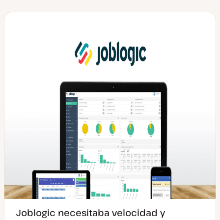
p
o
d
e
p
o
s
t
Joblogic necesitaba velocidad y