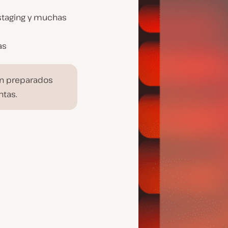
 staging y muchas
as
án preparados
ntas.