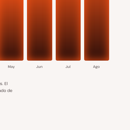
May
Jun
Jul
Ago
. El
mado de