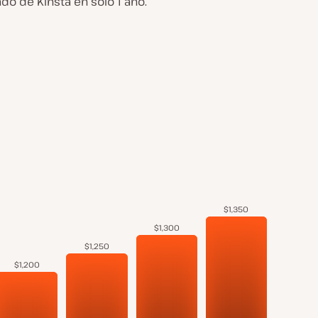
o de Kinsta en sólo 1 año.
$1,350
$1,300
$1,250
$1,200