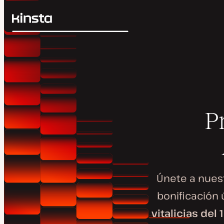
Kinsta®
Buscar
Plataforma
Soluciones
Iniciar Sesión
Precios
Recursos
Contacto
P
Únete a nues
bonificación
vitalicias del