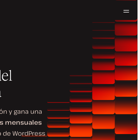
Naveg
Pruébalo gratis
el
a
ón y gana una
s mensuales
o de WordPress