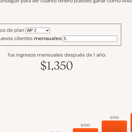
onseguir para ver cuánto dinero puedes ganar como Afiliad
ipo de plan
uevos clientes
mensuales
Tus ingresos mensuales después de 1 año:
$1,350
$1,150
$1,100