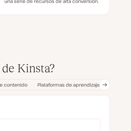
una serie de recursos de alta conversión.
 de Kinsta?
de contenido
Plataformas de aprendizaje / Educadore
Siguiente
pestaña