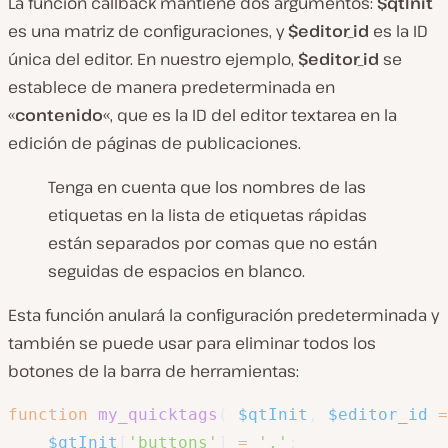
La función callback mantiene dos argumentos:
$qtInit
es una matriz de configuraciones, y
$editor_id
es la ID
única del editor. En nuestro ejemplo,
$editor_id
se
establece de manera predeterminada en
«
contenido
«, que es la ID del editor textarea en la
edición de páginas de publicaciones.
Tenga en cuenta que los nombres de las
etiquetas en la lista de etiquetas rápidas
están separados por comas que no están
seguidas de espacios en blanco.
Esta función anulará la configuración predeterminada y
también se puede usar para eliminar todos los
botones de la barra de herramientas:
function
my_quicktags
(
$qtInit
,
$editor_id
=
$qtInit
[
'buttons'
]
=
','
;