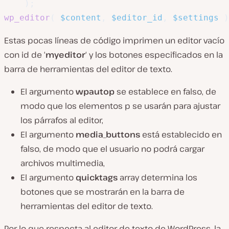
)
;
wp_editor
(
$content
,
$editor_id
,
$settings
)
Estas pocas líneas de código imprimen un editor vacío
con id de ‘
myeditor
‘ y los botones especificados en la
barra de herramientas del editor de texto.
El argumento
wpautop
se establece en falso, de
modo que los elementos p se usarán para ajustar
los párrafos al editor,
El argumento
media_buttons
está establecido en
falso, de modo que el usuario no podrá cargar
archivos multimedia,
El argumento
quicktags
array determina los
botones que se mostrarán en la barra de
herramientas del editor de texto.
Por lo que respecta al editor de texto de WordPress, la