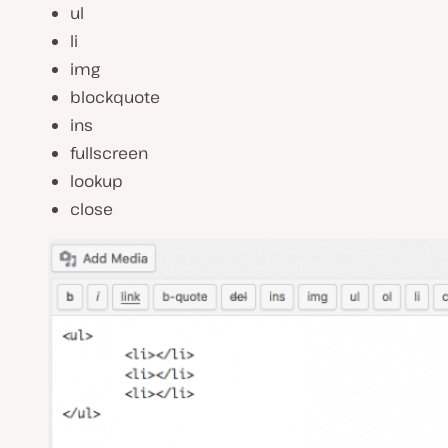
ul
li
img
blockquote
ins
fullscreen
lookup
close