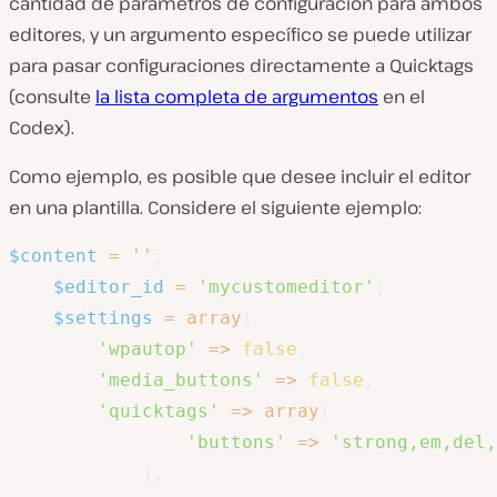
cantidad de parámetros de configuración para ambos
editores, y un argumento específico se puede utilizar
para pasar configuraciones directamente a Quicktags
(consulte
la lista completa de argumentos
en el
Codex).
Como ejemplo, es posible que desee incluir el editor
en una plantilla. Considere el siguiente ejemplo:
$content
=
''
;
$editor_id
=
'mycustomeditor'
;
$settings
=
array
(
'wpautop'
=>
false
,
'media_buttons'
=>
false
,
'quicktags'
=>
array
(
'buttons'
=>
'strong,em,del,
)
,