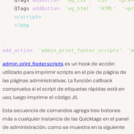
	QTags
.
addButton
(
'eg_css'
,
'CSS'
,
'<pre>
	QTags
.
addButton
(
'eg_html'
,
'HTML'
,
'<pr
</
script
>
<?php
}
}
add_action
(
'admin_print_footer_scripts'
,
'm
admin_print_footer_scripts
es un hook de acción
utilizado para imprimir scripts en el pie de página de
las páginas administrativas. La función callback
comprueba si el script de etiquetas rápidas está en
uso, luego imprime el código JS.
Esta secuencia de comandos agrega tres botones
más a cualquier instancia de las Quicktags en el panel
de administración, como se muestra en la siguiente