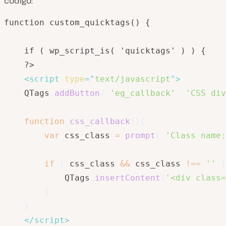
código:
function custom_quicktags() {

	if ( wp_script_is( 'quicktags' ) ) {

	?>

<
script
type
=
"
text/javascript
"
>
	QTags
.
addButton
(
'eg_callback'
,
'CSS div
function
css_callback
(
)
{
var
 css_class 
=
prompt
(
'Class name:
if
(
 css_class 
&&
 css_class 
!==
''
)
			QTags
.
insertContent
(
'<div class=
}
}
</
script
>