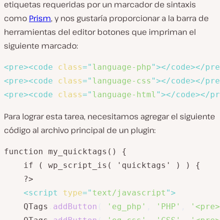
etiquetas requeridas por un marcador de sintaxis
como
Prism
, y nos gustaría proporcionar a la barra de
herramientas del editor botones que impriman el
siguiente marcado:
<
pre
>
<
code
class
=
"
language-php
"
>
</
code
>
</
pre
<
pre
>
<
code
class
=
"
language-css
"
>
</
code
>
</
pre
<
pre
>
<
code
class
=
"
language-html
"
>
</
code
>
</
pr
Para lograr esta tarea, necesitamos agregar el siguiente
código al archivo principal de un plugin:
function my_quicktags() {

	if ( wp_script_is( 'quicktags' ) ) {

	?>

<
script
type
=
"
text/javascript
"
>
	QTags
.
addButton
(
'eg_php'
,
'PHP'
,
'<pre>