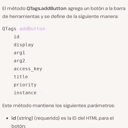
El método
QTags.addButton
agrega un botón a la barra
de herramientas y se define de la siguiente manera:
QTags
.
addButton
(
	id
,
	display
,
	arg1
,
	arg2
,
	access_key
,
	title
,
	priority
,
	instance 
)
;
Este método mantiene los siguientes parámetros:
id
(
string
) (requerido) es la ID del HTML para el
botón;